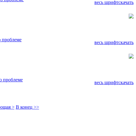
весь шрифт
скачать
 проблеме
весь шрифт
скачать
о проблеме
весь шрифт
скачать
ющая >
В конец >>