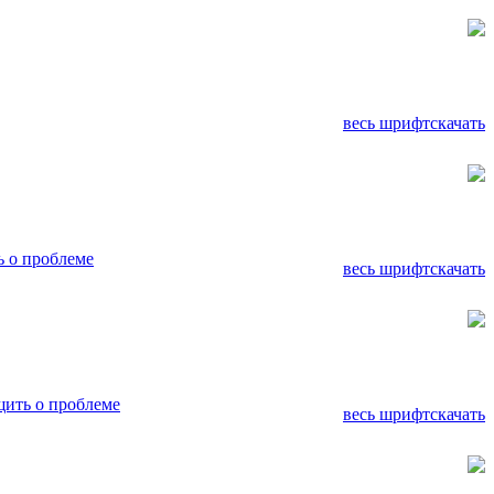
весь шрифт
скачать
 о проблеме
весь шрифт
скачать
ить о проблеме
весь шрифт
скачать