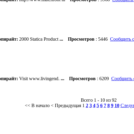
пирайт:
2000 Statica Product
...
Просмотров
: 5446
Сообщить о
пирайт:
Visit www.livingend.
...
Просмотров
: 6209
Сообщить 
Всего 1 - 10 из 92
<< В начало
< Предыдущая
1
2
3
4
5
6
7
8
9
10
Следу