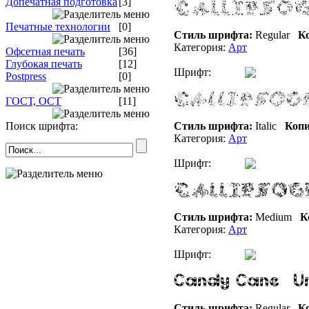
Допечатная подготовка
[3]
Печатные технологии
[0]
Стиль шрифта:
Regular
Ко
Категория:
Арт
Офсетная печать
[36]
Глубокая печать
[12]
Шрифт:
Postpress
[0]
ГОСТ, ОСТ
[11]
Поиск шрифта:
Стиль шрифта:
Italic
Копи
Категория:
Арт
Шрифт:
Стиль шрифта:
Medium
К
Категория:
Арт
Шрифт:
Стиль шрифта:
Regular
Ко