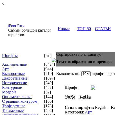
>
Новые
ТОП 50
СТАТЬИ
Самый большой каталог
шрифтов
Сортировка по алфавиту:
Шрифты
[rus]
Текст отображения в превью:
Акцидентные
[5424]
Арт
[944]
Выворотные
[219]
Выводить по:
шрифтов, ра
Декоративные
[1097]
Исторические
[249]
Контурные
[457]
Шрифт:
Модерн
[52]
Орнаментальные
[144]
С рваным контуром
[150]
Трафаретные
[178]
Стиль шрифта:
Regular
Ко
Трехмерные
[494]
Категория:
Арт