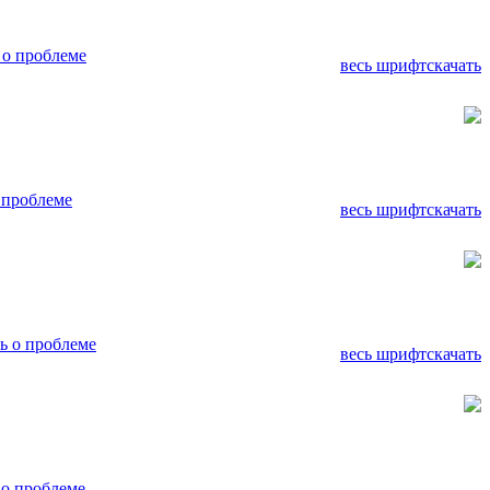
о проблеме
весь шрифт
скачать
 проблеме
весь шрифт
скачать
ь о проблеме
весь шрифт
скачать
о проблеме