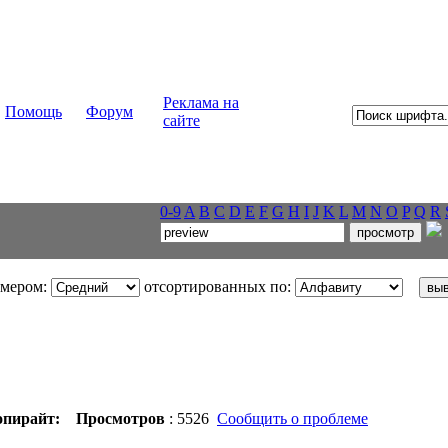
Реклама на
Помощь
Форум
сайте
0-9
A
B
C
D
E
F
G
H
I
J
K
L
M
N
O
P
Q
R
змером:
отсортированных по:
пирайт:
Просмотров
: 5526
Сообщить о проблеме