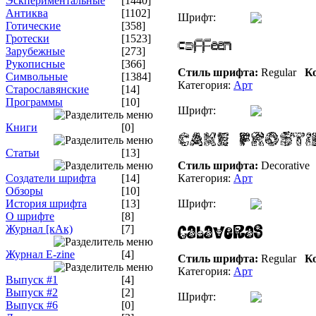
Эскпериментальные
[1440]
Антиква
[1102]
Шрифт:
Готические
[358]
Гротески
[1523]
Зарубежные
[273]
Рукописные
[366]
Стиль шрифта:
Regular
Ко
Символьные
[1384]
Категория:
Арт
Старославянские
[14]
Программы
[10]
Шрифт:
Книги
[0]
Статьи
[13]
Стиль шрифта:
Decorative
Создатели шрифта
[14]
Категория:
Арт
Обзоры
[10]
История шрифта
[13]
Шрифт:
О шрифте
[8]
Журнал [кАк)
[7]
Журнал E-zine
[4]
Стиль шрифта:
Regular
Ко
Категория:
Арт
Выпуск #1
[4]
Выпуск #2
[2]
Шрифт:
Выпуск #6
[0]