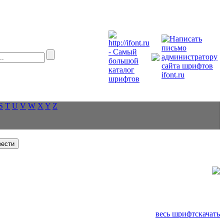
S
T
U
V
W
X
Y
Z
весь шрифт
скачать