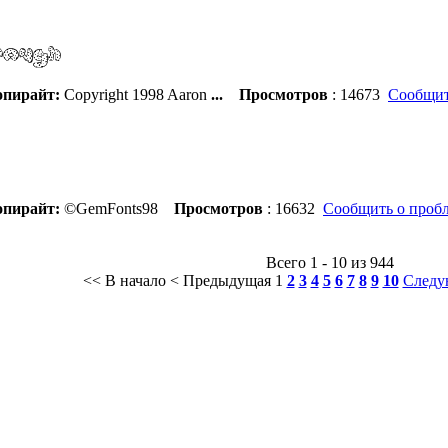
пирайт:
Copyright 1998 Aaron
...
Просмотров
: 14673
Сообщит
пирайт:
©GemFonts98
Просмотров
: 16632
Сообщить о проб
Всего 1 - 10 из 944
<< В начало
< Предыдущая
1
2
3
4
5
6
7
8
9
10
Следу