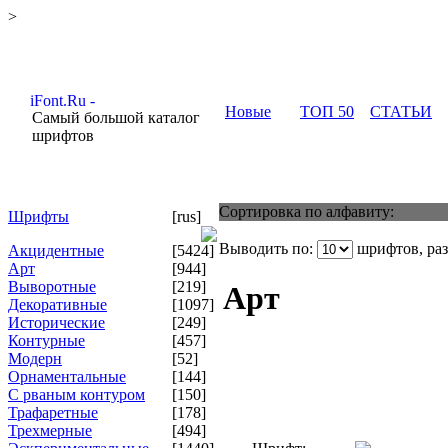
>
Новые
ТОП 50
СТАТЬИ
Самый большой каталог
шрифтов
Сортировка по алфавиту:
Шрифты
[rus]
Выводить по:
шрифтов, ра
Акцидентные
[5424]
Арт
[944]
Выворотные
[219]
Арт
Декоративные
[1097]
Исторические
[249]
Контурные
[457]
Модерн
[52]
Орнаментальные
[144]
С рваным контуром
[150]
Трафаретные
[178]
Трехмерные
[494]