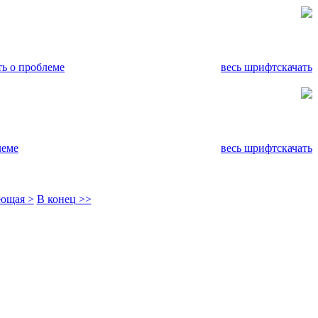
ь о проблеме
весь шрифт
скачать
леме
весь шрифт
скачать
ющая >
В конец >>