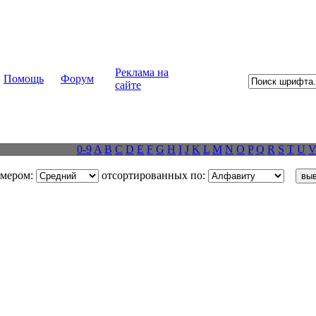
Реклама на
Помощь
Форум
сайте
0-9
A
B
C
D
E
F
G
H
I
J
K
L
M
N
O
P
Q
R
S
T
U
змером:
отсортированных по: