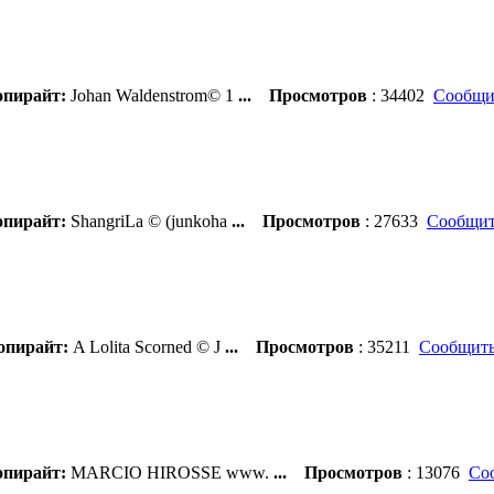
пирайт:
Johan Waldenstrom© 1
...
Просмотров
: 34402
Сообщи
пирайт:
ShangriLa © (junkoha
...
Просмотров
: 27633
Сообщит
пирайт:
A Lolita Scorned © J
...
Просмотров
: 35211
Сообщить
пирайт:
MARCIO HIROSSE www.
...
Просмотров
: 13076
Со