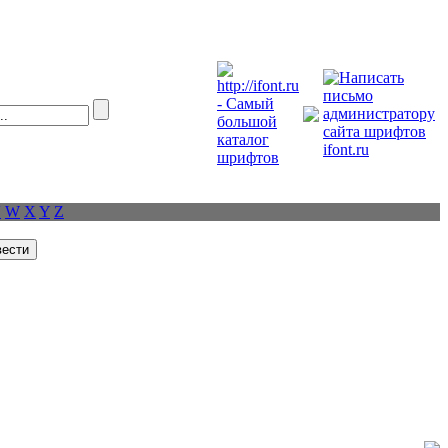
V
W
X
Y
Z