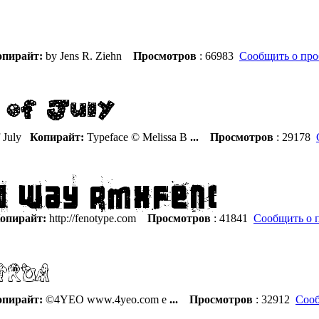
пирайт:
by Jens R. Ziehn
Просмотров
: 66983
Сообщить о про
 July
Копирайт:
Typeface © Melissa B
...
Просмотров
: 29178
опирайт:
http://fenotype.com
Просмотров
: 41841
Сообщить о 
пирайт:
©4YEO www.4yeo.com e
...
Просмотров
: 32912
Сооб