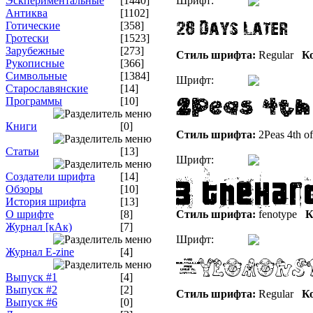
Эскпериментальные
[1440]
Шрифт:
Антиква
[1102]
Готические
[358]
Гротески
[1523]
Зарубежные
[273]
Стиль шрифта:
Regular
Ко
Рукописные
[366]
Символьные
[1384]
Шрифт:
Старославянские
[14]
Программы
[10]
Книги
[0]
Стиль шрифта:
2Peas 4th of
Статьи
[13]
Шрифт:
Создатели шрифта
[14]
Обзоры
[10]
История шрифта
[13]
О шрифте
[8]
Стиль шрифта:
fenotype
К
Журнал [кАк)
[7]
Шрифт:
Журнал E-zine
[4]
Выпуск #1
[4]
Выпуск #2
[2]
Стиль шрифта:
Regular
Ко
Выпуск #6
[0]