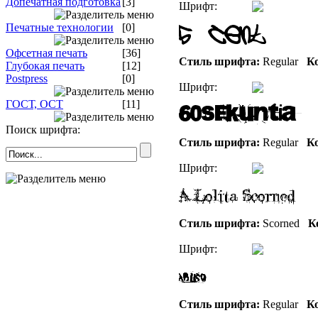
Допечатная подготовка
[3]
Шрифт:
Печатные технологии
[0]
Офсетная печать
[36]
Стиль шрифта:
Regular
Ко
Глубокая печать
[12]
Postpress
[0]
Шрифт:
ГОСТ, ОСТ
[11]
Поиск шрифта:
Стиль шрифта:
Regular
Ко
Шрифт:
Стиль шрифта:
Scorned
Ко
Шрифт:
Стиль шрифта:
Regular
Ко