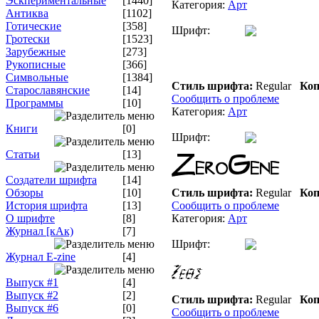
Эскпериментальные
[1440]
Категория:
Арт
Антиква
[1102]
Готические
[358]
Шрифт:
Гротески
[1523]
Зарубежные
[273]
Рукописные
[366]
Символьные
[1384]
Стиль шрифта:
Regular
Коп
Старославянские
[14]
Сообщить о проблеме
Программы
[10]
Категория:
Арт
Книги
[0]
Шрифт:
Статьи
[13]
Создатели шрифта
[14]
Обзоры
[10]
Стиль шрифта:
Regular
Коп
История шрифта
[13]
Сообщить о проблеме
О шрифте
[8]
Категория:
Арт
Журнал [кАк)
[7]
Шрифт:
Журнал E-zine
[4]
Выпуск #1
[4]
Выпуск #2
[2]
Стиль шрифта:
Regular
Коп
Выпуск #6
[0]
Сообщить о проблеме