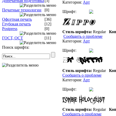
Допечатная подготовка
[3]
Категория:
Арт
Печатные технологии
[0]
Шрифт:
Офсетная печать
[36]
Глубокая печать
[12]
Postpress
[0]
Стиль шрифта:
Regular
Коп
Сообщить о проблеме
ГОСТ, ОСТ
[11]
Категория:
Арт
Поиск шрифта:
Шрифт:
Стиль шрифта:
Regular
Коп
Сообщить о проблеме
Категория:
Арт
Шрифт:
Стиль шрифта:
Regular
Коп
Сообщить о проблеме