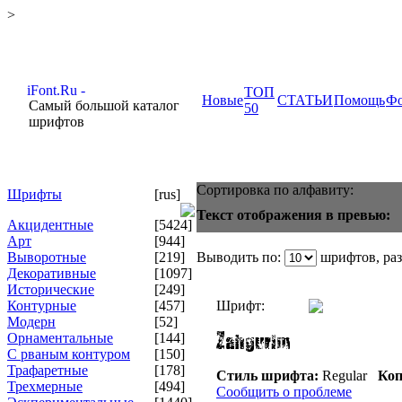
>
ТОП
Новые
СТАТЬИ
Помощь
Ф
Самый большой каталог
50
шрифтов
Сортировка по алфавиту:
Шрифты
[rus]
Текст отображения в превью:
Акцидентные
[5424]
Арт
[944]
Выворотные
[219]
Выводить по:
шрифтов, ра
Декоративные
[1097]
Исторические
[249]
Контурные
[457]
Шрифт:
Модерн
[52]
Орнаментальные
[144]
С рваным контуром
[150]
Трафаретные
[178]
Стиль шрифта:
Regular
Коп
Трехмерные
[494]
Сообщить о проблеме