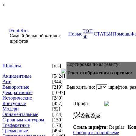
>
ТОП
Новые
СТАТЬИ
Помощь
Ф
Самый большой каталог
50
шрифтов
Сортировка по алфавиту:
Шрифты
[rus]
Текст отображения в превью:
Акцидентные
[5424]
Арт
[944]
Выворотные
[219]
Выводить по:
шрифтов, ра
Декоративные
[1097]
Исторические
[249]
Контурные
[457]
Шрифт:
Модерн
[52]
Орнаментальные
[144]
С рваным контуром
[150]
Трафаретные
[178]
Стиль шрифта:
Regular
Коп
Трехмерные
[494]
Сообщить о проблеме