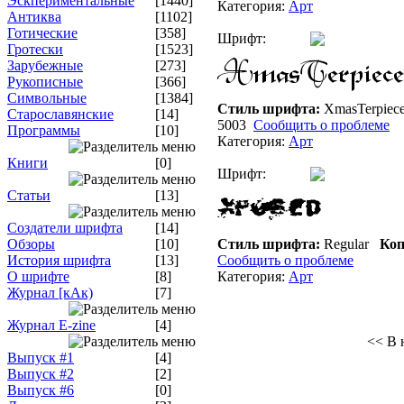
Эскпериментальные
[1440]
Категория:
Арт
Антиква
[1102]
Готические
[358]
Шрифт:
Гротески
[1523]
Зарубежные
[273]
Рукописные
[366]
Символьные
[1384]
Стиль шрифта:
XmasTerpiec
Старославянские
[14]
5003
Сообщить о проблеме
Программы
[10]
Категория:
Арт
Книги
[0]
Шрифт:
Статьи
[13]
Создатели шрифта
[14]
Обзоры
[10]
Стиль шрифта:
Regular
Коп
История шрифта
[13]
Сообщить о проблеме
О шрифте
[8]
Категория:
Арт
Журнал [кАк)
[7]
Журнал E-zine
[4]
<< В 
Выпуск #1
[4]
Выпуск #2
[2]
Выпуск #6
[0]