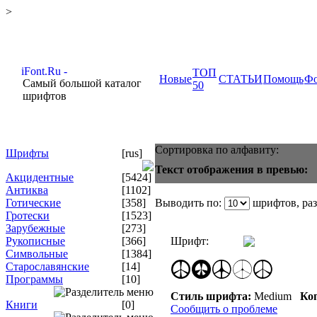
>
ТОП
Новые
СТАТЬИ
Помощь
Ф
Самый большой каталог
50
шрифтов
Сортировка по алфавиту:
Шрифты
[rus]
Текст отображения в превью:
Акцидентные
[5424]
Антиква
[1102]
Готические
[358]
Выводить по:
шрифтов, ра
Гротески
[1523]
Зарубежные
[273]
Рукописные
[366]
Шрифт:
Символьные
[1384]
Старославянские
[14]
Программы
[10]
Стиль шрифта:
Medium
Коп
Книги
[0]
Сообщить о проблеме