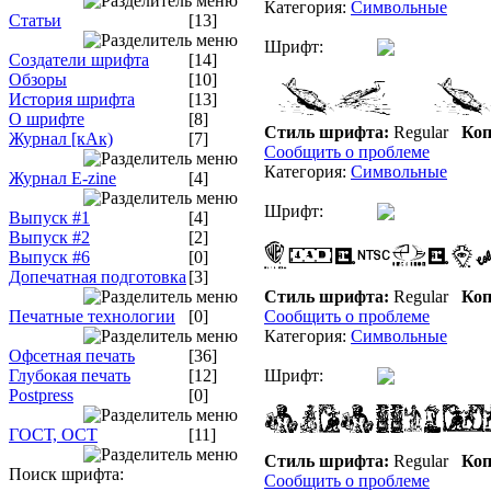
Категория:
Символьные
Статьи
[13]
Шрифт:
Создатели шрифта
[14]
Обзоры
[10]
История шрифта
[13]
О шрифте
[8]
Стиль шрифта:
Regular
Коп
Журнал [кАк)
[7]
Сообщить о проблеме
Категория:
Символьные
Журнал E-zine
[4]
Шрифт:
Выпуск #1
[4]
Выпуск #2
[2]
Выпуск #6
[0]
Допечатная подготовка
[3]
Стиль шрифта:
Regular
Коп
Печатные технологии
[0]
Сообщить о проблеме
Категория:
Символьные
Офсетная печать
[36]
Глубокая печать
[12]
Шрифт:
Postpress
[0]
ГОСТ, ОСТ
[11]
Стиль шрифта:
Regular
Коп
Поиск шрифта:
Сообщить о проблеме