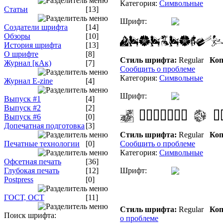
Категория:
Символьные
Статьи
[13]
Шрифт:
Создатели шрифта
[14]
Обзоры
[10]
История шрифта
[13]
О шрифте
[8]
Стиль шрифта:
Regular
Коп
Журнал [кАк)
[7]
Сообщить о проблеме
Категория:
Символьные
Журнал E-zine
[4]
Шрифт:
Выпуск #1
[4]
Выпуск #2
[2]
Выпуск #6
[0]
Допечатная подготовка
[3]
Стиль шрифта:
Regular
Коп
Печатные технологии
[0]
Сообщить о проблеме
Категория:
Символьные
Офсетная печать
[36]
Глубокая печать
[12]
Шрифт:
Postpress
[0]
ГОСТ, ОСТ
[11]
Стиль шрифта:
Regular
Коп
Поиск шрифта:
о проблеме