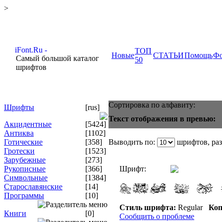
>
ТОП
Новые
СТАТЬИ
Помощь
Ф
Самый большой каталог
50
шрифтов
Сортировка по алфавиту:
Шрифты
[rus]
Текст отображения в превью:
Акцидентные
[5424]
Антиква
[1102]
Готические
[358]
Выводить по:
шрифтов, ра
Гротески
[1523]
Зарубежные
[273]
Рукописные
[366]
Шрифт:
Символьные
[1384]
Старославянские
[14]
Программы
[10]
Стиль шрифта:
Regular
Коп
Книги
[0]
Сообщить о проблеме