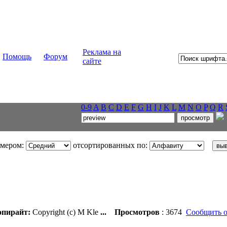
Реклама на
Помощь
Форум
сайте
0-9
A
B
C
D
E
F
G
H
I
J
K
L
M
N
O
P
Q
R
змером:
отсортированных по:
пирайт:
Copyright (c) M Kle
...
Просмотров
: 3674
Сообщить о