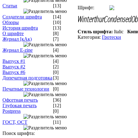
Статьи
[13]
Шрифт:
Создатели шрифта
[14]
Обзоры
[10]
История шрифта
[13]
Стиль шрифта:
Italic
Копи
О шрифте
[8]
Категория:
Гротески
Журнал [кАк)
[7]
Журнал E-zine
[4]
Выпуск #1
[4]
Выпуск #2
[2]
Выпуск #6
[0]
Допечатная подготовка
[3]
Печатные технологии
[0]
Офсетная печать
[36]
Глубокая печать
[12]
Postpress
[0]
ГОСТ, ОСТ
[11]
Поиск шрифта: