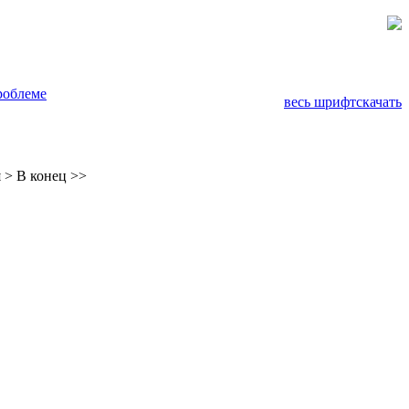
роблеме
весь шрифт
скачать
 >
В конец >>