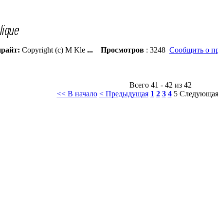
райт:
Copyright (c) M Kle
...
Просмотров
: 3248
Сообщить о п
Всего 41 - 42 из 42
<< В начало
< Предыдущая
1
2
3
4
5
Следующая