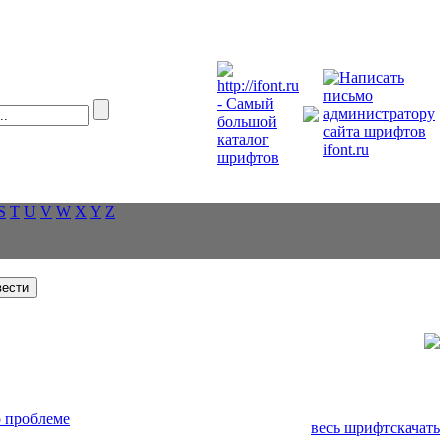
S
T
U
V
W
X
Y
Z
 проблеме
весь шрифт
скачать