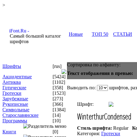
>
Новые
ТОП 50
СТАТЬИ
Самый большой каталог
шрифтов
Сортировка по алфавиту:
Шрифты
[rus]
Текст отображения в превью:
Акцидентные
[5424]
Антиква
[1102]
Готические
[358]
Выводить по:
шрифтов, ра
Гротески
[1523]
Зарубежные
[273]
Рукописные
[366]
Шрифт:
Символьные
[1384]
Старославянские
[14]
Программы
[10]
Стиль шрифта:
Regular
Ко
Книги
[0]
Категория:
Гротески