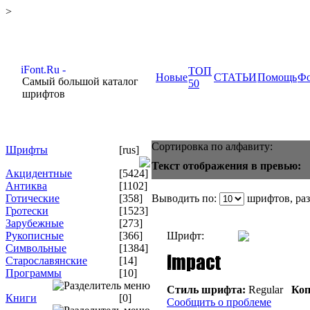
>
ТОП
Новые
СТАТЬИ
Помощь
Ф
Самый большой каталог
50
шрифтов
Сортировка по алфавиту:
Шрифты
[rus]
Текст отображения в превью:
Акцидентные
[5424]
Антиква
[1102]
Готические
[358]
Выводить по:
шрифтов, ра
Гротески
[1523]
Зарубежные
[273]
Рукописные
[366]
Шрифт:
Символьные
[1384]
Старославянские
[14]
Программы
[10]
Стиль шрифта:
Regular
Коп
Книги
[0]
Сообщить о проблеме