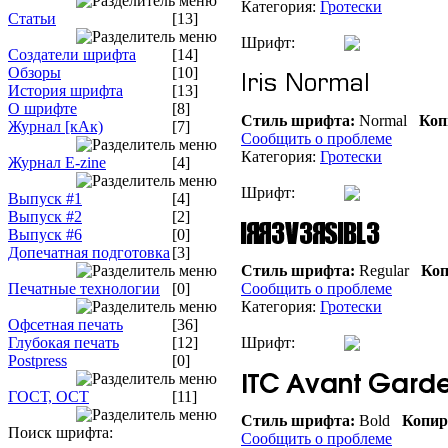
Категория:
Гротески
Статьи
[13]
Шрифт:
Создатели шрифта
[14]
Обзоры
[10]
История шрифта
[13]
О шрифте
[8]
Стиль шрифта:
Normal
Коп
Журнал [кАк)
[7]
Сообщить о проблеме
Категория:
Гротески
Журнал E-zine
[4]
Шрифт:
Выпуск #1
[4]
Выпуск #2
[2]
Выпуск #6
[0]
Допечатная подготовка
[3]
Стиль шрифта:
Regular
Коп
Печатные технологии
[0]
Сообщить о проблеме
Категория:
Гротески
Офсетная печать
[36]
Глубокая печать
[12]
Шрифт:
Postpress
[0]
ГОСТ, ОСТ
[11]
Стиль шрифта:
Bold
Копир
Поиск шрифта:
Сообщить о проблеме