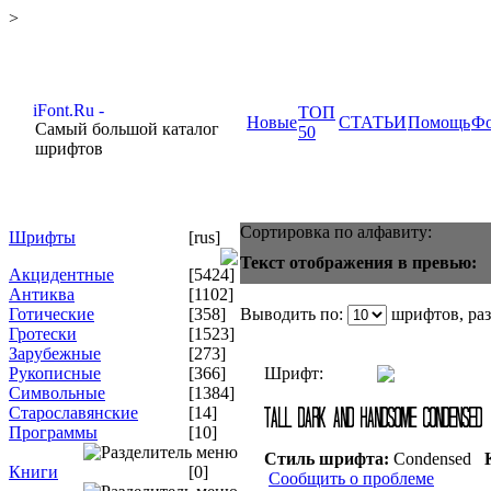
>
ТОП
Новые
СТАТЬИ
Помощь
Ф
Самый большой каталог
50
шрифтов
Сортировка по алфавиту:
Шрифты
[rus]
Текст отображения в превью:
Акцидентные
[5424]
Антиква
[1102]
Готические
[358]
Выводить по:
шрифтов, ра
Гротески
[1523]
Зарубежные
[273]
Рукописные
[366]
Шрифт:
Символьные
[1384]
Старославянские
[14]
Программы
[10]
Стиль шрифта:
Condensed
К
Книги
[0]
Сообщить о проблеме