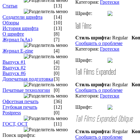
Категория:
Гротески
Статьи
[13]
Шрифт:
Создатели шрифта
[14]
Обзоры
[10]
История шрифта
[13]
О шрифте
[8]
Стиль шрифта:
Regular
Коп
Журнал [кАк)
[7]
Сообщить о проблеме
Категория:
Гротески
Журнал E-zine
[4]
Шрифт:
Выпуск #1
[4]
Выпуск #2
[2]
Выпуск #6
[0]
Допечатная подготовка
[3]
Стиль шрифта:
Regular
Коп
Печатные технологии
[0]
Сообщить о проблеме
Категория:
Гротески
Офсетная печать
[36]
Глубокая печать
[12]
Шрифт:
Postpress
[0]
ГОСТ, ОСТ
[11]
Стиль шрифта:
Regular
Коп
Поиск шрифта:
Сообщить о проблеме