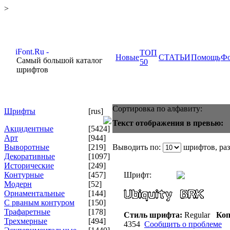
>
ТОП
Новые
СТАТЬИ
Помощь
Ф
Самый большой каталог
50
шрифтов
Сортировка по алфавиту:
Шрифты
[rus]
Текст отображения в превью:
Акцидентные
[5424]
Арт
[944]
Выворотные
[219]
Выводить по:
шрифтов, ра
Декоративные
[1097]
Исторические
[249]
Контурные
[457]
Шрифт:
Модерн
[52]
Орнаментальные
[144]
С рваным контуром
[150]
Трафаретные
[178]
Стиль шрифта:
Regular
Коп
Трехмерные
[494]
4354
Сообщить о проблеме