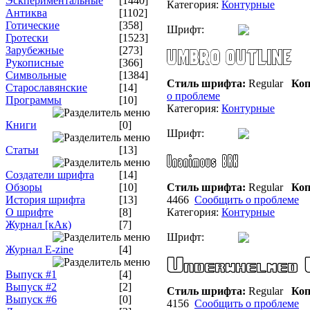
Эскпериментальные
[1440]
Категория:
Контурные
Антиква
[1102]
Готические
[358]
Шрифт:
Гротески
[1523]
Зарубежные
[273]
Рукописные
[366]
Символьные
[1384]
Стиль шрифта:
Regular
Коп
Старославянские
[14]
о проблеме
Программы
[10]
Категория:
Контурные
Книги
[0]
Шрифт:
Статьи
[13]
Создатели шрифта
[14]
Обзоры
[10]
Стиль шрифта:
Regular
Коп
История шрифта
[13]
4466
Сообщить о проблеме
О шрифте
[8]
Категория:
Контурные
Журнал [кАк)
[7]
Шрифт:
Журнал E-zine
[4]
Выпуск #1
[4]
Выпуск #2
[2]
Стиль шрифта:
Regular
Коп
Выпуск #6
[0]
4156
Сообщить о проблеме