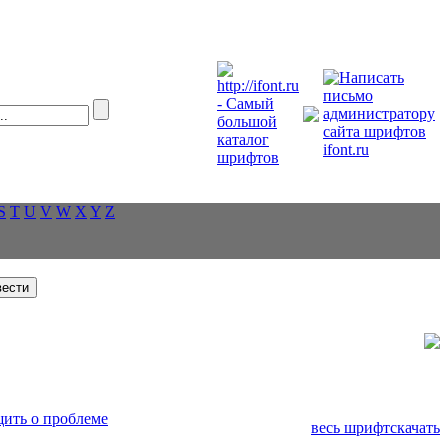
S
T
U
V
W
X
Y
Z
ить о проблеме
весь шрифт
скачать