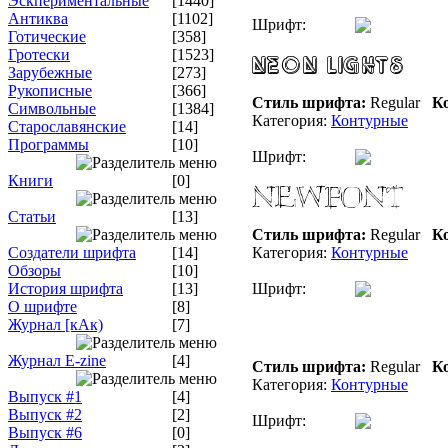
Эскпериментальные
[1440]
Антиква
[1102]
Шрифт:
Готические
[358]
Гротески
[1523]
Зарубежные
[273]
Рукописные
[366]
Стиль шрифта:
Regular
Ко
Символьные
[1384]
Категория:
Контурные
Старославянские
[14]
Программы
[10]
Шрифт:
Книги
[0]
Статьи
[13]
Стиль шрифта:
Regular
Ко
Создатели шрифта
[14]
Категория:
Контурные
Обзоры
[10]
История шрифта
[13]
Шрифт:
О шрифте
[8]
Журнал [кАк)
[7]
Журнал E-zine
[4]
Стиль шрифта:
Regular
Ко
Категория:
Контурные
Выпуск #1
[4]
Выпуск #2
[2]
Шрифт:
Выпуск #6
[0]