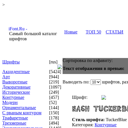
>
Новые
ТОП 50
СТАТЬИ
Самый большой каталог
шрифтов
Сортировка по алфавиту:
Шрифты
[rus]
Текст отображения в превью:
Акцидентные
[5424]
Арт
[944]
Выворотные
[219]
Выводить по:
шрифтов, ра
Декоративные
[1097]
Исторические
[249]
Контурные
[457]
Шрифт:
Модерн
[52]
Орнаментальные
[144]
С рваным контуром
[150]
Трафаретные
[178]
Стиль шрифта:
TuckerBlue
Трехмерные
[494]
Категория:
Контурные