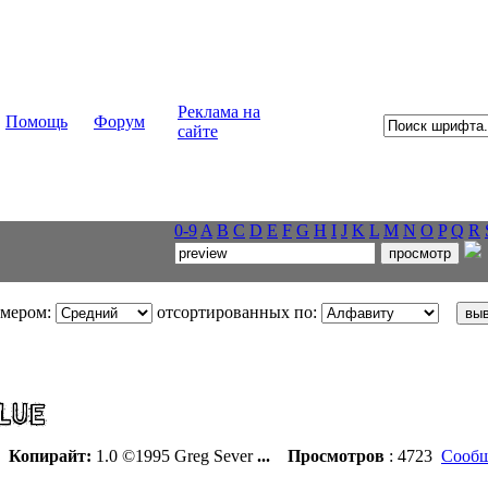
Реклама на
Помощь
Форум
сайте
0-9
A
B
C
D
E
F
G
H
I
J
K
L
M
N
O
P
Q
R
змером:
отсортированных по:
Копирайт:
1.0 ©1995 Greg Sever
...
Просмотров
: 4723
Сообщ