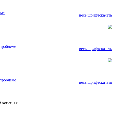
еме
весь шрифт
скачать
проблеме
весь шрифт
скачать
проблеме
весь шрифт
скачать
В конец >>