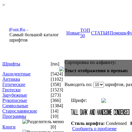
>
ТОП
Новые
СТАТЬИ
Помощь
Ф
Самый большой каталог
50
шрифтов
Сортировка по алфавиту:
Шрифты
[rus]
Текст отображения в превью:
Акцидентные
[5424]
Антиква
[1102]
Готические
[358]
Выводить по:
шрифтов, ра
Гротески
[1523]
Зарубежные
[273]
Рукописные
[366]
Шрифт:
Символьные
[1384]
Старославянские
[14]
Программы
[10]
Стиль шрифта:
Condensed
К
Книги
[0]
Сообщить о проблеме