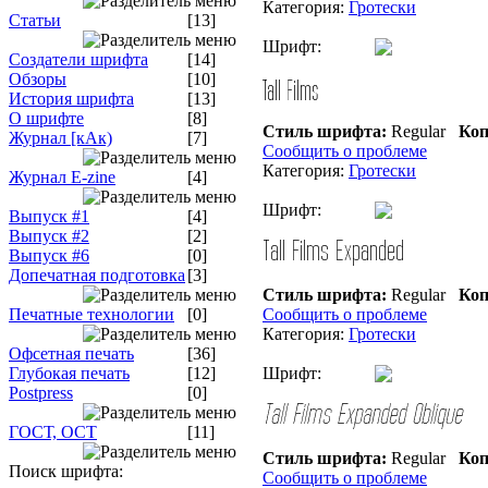
Категория:
Гротески
Статьи
[13]
Шрифт:
Создатели шрифта
[14]
Обзоры
[10]
История шрифта
[13]
О шрифте
[8]
Стиль шрифта:
Regular
Коп
Журнал [кАк)
[7]
Сообщить о проблеме
Категория:
Гротески
Журнал E-zine
[4]
Шрифт:
Выпуск #1
[4]
Выпуск #2
[2]
Выпуск #6
[0]
Допечатная подготовка
[3]
Стиль шрифта:
Regular
Коп
Печатные технологии
[0]
Сообщить о проблеме
Категория:
Гротески
Офсетная печать
[36]
Глубокая печать
[12]
Шрифт:
Postpress
[0]
ГОСТ, ОСТ
[11]
Стиль шрифта:
Regular
Коп
Поиск шрифта:
Сообщить о проблеме