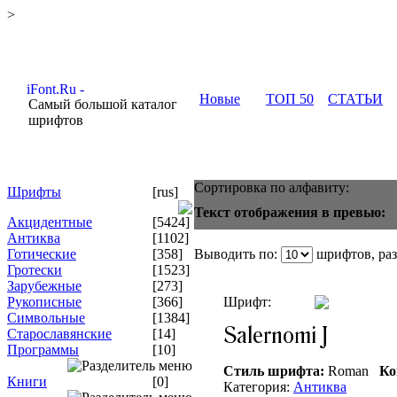
>
Новые
ТОП 50
СТАТЬИ
Самый большой каталог
шрифтов
Сортировка по алфавиту:
Шрифты
[rus]
Текст отображения в превью:
Акцидентные
[5424]
Антиква
[1102]
Готические
[358]
Выводить по:
шрифтов, ра
Гротески
[1523]
Зарубежные
[273]
Рукописные
[366]
Шрифт:
Символьные
[1384]
Старославянские
[14]
Программы
[10]
Стиль шрифта:
Roman
Ко
Книги
[0]
Категория:
Антиква