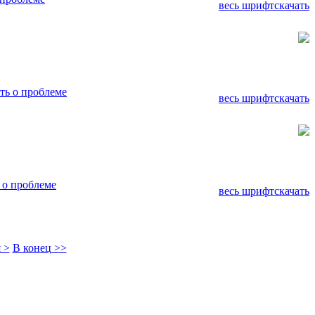
весь шрифт
скачать
ь о проблеме
весь шрифт
скачать
 о проблеме
весь шрифт
скачать
 >
В конец >>