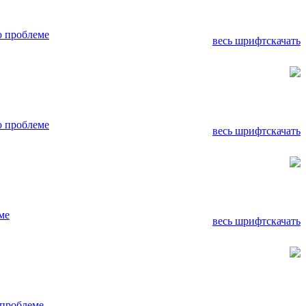
о проблеме
весь шрифт
скачать
о проблеме
весь шрифт
скачать
ме
весь шрифт
скачать
 проблеме