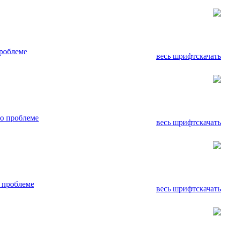
роблеме
весь шрифт
скачать
о проблеме
весь шрифт
скачать
 проблеме
весь шрифт
скачать