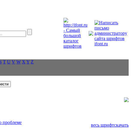
S
T
U
V
W
X
Y
Z
о проблеме
весь шрифт
скачать