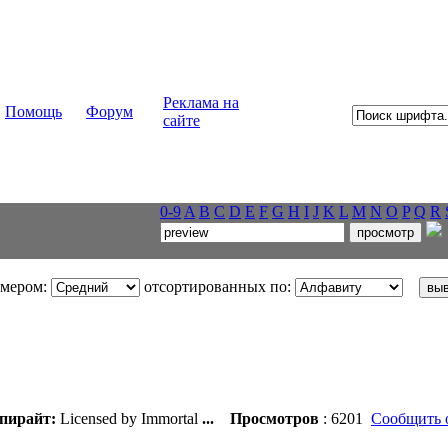
Реклама на
Помощь
Форум
сайте
0-9
A
B
C
D
E
F
G
H
I
J
K
L
M
N
O
P
Q
R
змером:
отсортированных по:
пирайт:
Licensed by Immortal
...
Просмотров
: 6201
Сообщить 