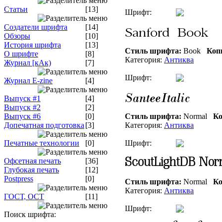
Статьи
[13]
Шрифт:
Создатели шрифта
[14]
Обзоры
[10]
История шрифта
[13]
Стиль шрифта:
Book
Коп
О шрифте
[8]
Категория:
Антиква
Журнал [кАк)
[7]
Шрифт:
Журнал E-zine
[4]
Выпуск #1
[4]
Выпуск #2
[2]
Выпуск #6
[0]
Стиль шрифта:
Normal
Ко
Допечатная подготовка
[3]
Категория:
Антиква
Печатные технологии
[0]
Шрифт:
Офсетная печать
[36]
Глубокая печать
[12]
Postpress
[0]
Стиль шрифта:
Normal
Ко
Категория:
Антиква
ГОСТ, ОСТ
[11]
Шрифт:
Поиск шрифта: