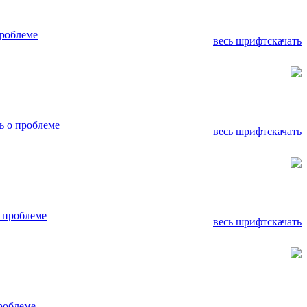
роблеме
весь шрифт
скачать
 о проблеме
весь шрифт
скачать
 проблеме
весь шрифт
скачать
роблеме