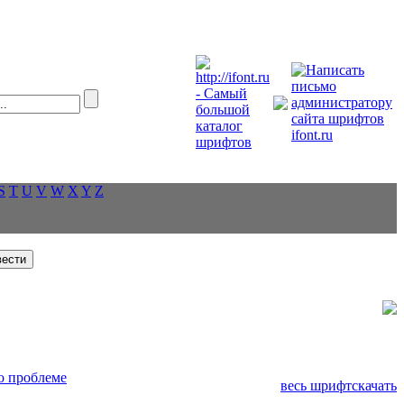
S
T
U
V
W
X
Y
Z
о проблеме
весь шрифт
скачать