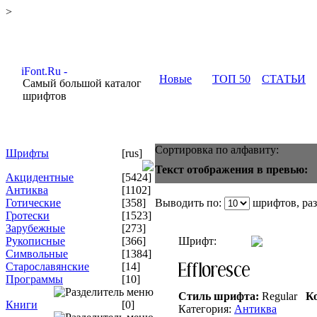
>
Новые
ТОП 50
СТАТЬИ
Самый большой каталог
шрифтов
Сортировка по алфавиту:
Шрифты
[rus]
Текст отображения в превью:
Акцидентные
[5424]
Антиква
[1102]
Готические
[358]
Выводить по:
шрифтов, ра
Гротески
[1523]
Зарубежные
[273]
Рукописные
[366]
Шрифт:
Символьные
[1384]
Старославянские
[14]
Программы
[10]
Стиль шрифта:
Regular
Ко
Книги
[0]
Категория:
Антиква