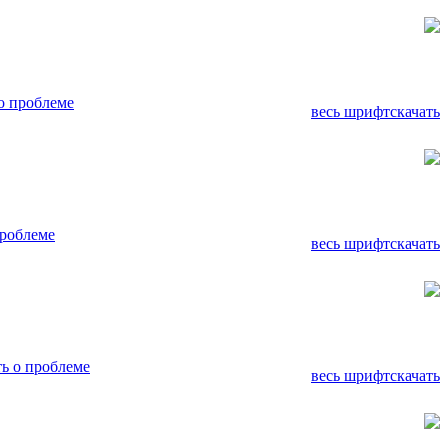
о проблеме
весь шрифт
скачать
роблеме
весь шрифт
скачать
ь о проблеме
весь шрифт
скачать