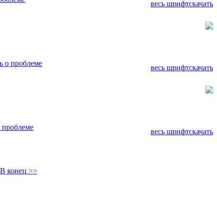
весь шрифт
скачать
 о проблеме
весь шрифт
скачать
 проблеме
весь шрифт
скачать
В конец >>