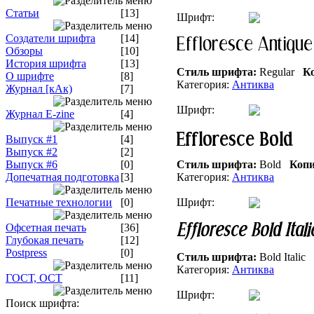
Статьи
[13]
Шрифт:
Создатели шрифта
[14]
Обзоры
[10]
История шрифта
[13]
Стиль шрифта:
Regular
Ко
О шрифте
[8]
Категория:
Антиква
Журнал [кАк)
[7]
Шрифт:
Журнал E-zine
[4]
Выпуск #1
[4]
Выпуск #2
[2]
Выпуск #6
[0]
Стиль шрифта:
Bold
Копи
Допечатная подготовка
[3]
Категория:
Антиква
Печатные технологии
[0]
Шрифт:
Офсетная печать
[36]
Глубокая печать
[12]
Postpress
[0]
Стиль шрифта:
Bold Italic
Категория:
Антиква
ГОСТ, ОСТ
[11]
Шрифт:
Поиск шрифта: