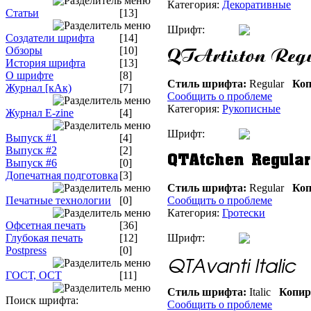
Категория:
Декоративные
Статьи
[13]
Шрифт:
Создатели шрифта
[14]
Обзоры
[10]
История шрифта
[13]
О шрифте
[8]
Стиль шрифта:
Regular
Коп
Журнал [кАк)
[7]
Сообщить о проблеме
Категория:
Рукописные
Журнал E-zine
[4]
Шрифт:
Выпуск #1
[4]
Выпуск #2
[2]
Выпуск #6
[0]
Допечатная подготовка
[3]
Стиль шрифта:
Regular
Коп
Печатные технологии
[0]
Сообщить о проблеме
Категория:
Гротески
Офсетная печать
[36]
Глубокая печать
[12]
Шрифт:
Postpress
[0]
ГОСТ, ОСТ
[11]
Стиль шрифта:
Italic
Копир
Поиск шрифта:
Сообщить о проблеме