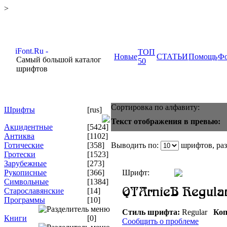
>
ТОП
Новые
СТАТЬИ
Помощь
Ф
Самый большой каталог
50
шрифтов
Сортировка по алфавиту:
Шрифты
[rus]
Текст отображения в превью:
Акцидентные
[5424]
Антиква
[1102]
Готические
[358]
Выводить по:
шрифтов, ра
Гротески
[1523]
Зарубежные
[273]
Рукописные
[366]
Шрифт:
Символьные
[1384]
Старославянские
[14]
Программы
[10]
Стиль шрифта:
Regular
Коп
Книги
[0]
Сообщить о проблеме