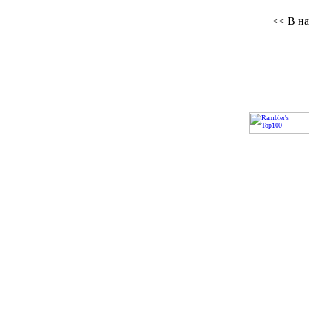
<< В на