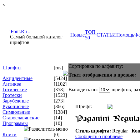
>
ТОП
Новые
СТАТЬИ
Помощь
Ф
Самый большой каталог
50
шрифтов
Сортировка по алфавиту:
Шрифты
[rus]
Текст отображения в превью:
Акцидентные
[5424]
Антиква
[1102]
Готические
[358]
Выводить по:
шрифтов, ра
Гротески
[1523]
Зарубежные
[273]
Рукописные
[366]
Шрифт:
Символьные
[1384]
Старославянские
[14]
Программы
[10]
Стиль шрифта:
Regular
Коп
Книги
[0]
Сообщить о проблеме