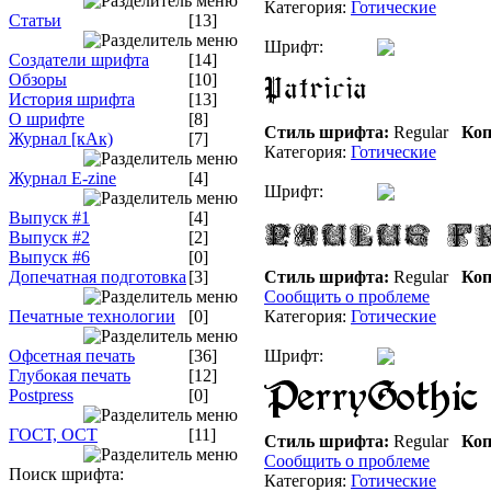
Категория:
Готические
Статьи
[13]
Шрифт:
Создатели шрифта
[14]
Обзоры
[10]
История шрифта
[13]
О шрифте
[8]
Стиль шрифта:
Regular
Коп
Журнал [кАк)
[7]
Категория:
Готические
Журнал E-zine
[4]
Шрифт:
Выпуск #1
[4]
Выпуск #2
[2]
Выпуск #6
[0]
Допечатная подготовка
[3]
Стиль шрифта:
Regular
Коп
Сообщить о проблеме
Печатные технологии
[0]
Категория:
Готические
Офсетная печать
[36]
Шрифт:
Глубокая печать
[12]
Postpress
[0]
ГОСТ, ОСТ
[11]
Стиль шрифта:
Regular
Коп
Сообщить о проблеме
Поиск шрифта:
Категория:
Готические