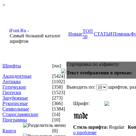
>
ТОП
Новые
СТАТЬИ
Помощь
Ф
Самый большой каталог
50
шрифтов
Сортировка по алфавиту:
Шрифты
[rus]
Текст отображения в превью:
Акцидентные
[5424]
Антиква
[1102]
Готические
[358]
Выводить по:
шрифтов, ра
Гротески
[1523]
Зарубежные
[273]
Рукописные
[366]
Шрифт:
Символьные
[1384]
Старославянские
[14]
Программы
[10]
Стиль шрифта:
Regular
Коп
Книги
[0]
о проблеме