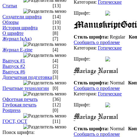
Категория:
Готические
Статьи
[13]
Шрифт:
Создатели шрифта
[14]
Обзоры
[10]
История шрифта
[13]
О шрифте
[8]
Стиль шрифта:
Regular
Коп
Журнал [кАк)
[7]
Сообщить о проблеме
Категория:
Готические
Журнал E-zine
[4]
Шрифт:
Выпуск #1
[4]
Выпуск #2
[2]
Выпуск #6
[0]
Допечатная подготовка
[3]
Стиль шрифта:
Normal
Коп
Печатные технологии
[0]
Сообщить о проблеме
Категория:
Готические
Офсетная печать
[36]
Глубокая печать
[12]
Шрифт:
Postpress
[0]
ГОСТ, ОСТ
[11]
Стиль шрифта:
Normal
Коп
Поиск шрифта:
Сообщить о проблеме