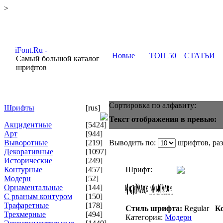
>
Новые
ТОП 50
СТАТЬИ
Самый большой каталог
шрифтов
Сортировка по алфавиту:
Шрифты
[rus]
Текст отображения в превью:
Акцидентные
[5424]
Арт
[944]
Выворотные
[219]
Выводить по:
шрифтов, ра
Декоративные
[1097]
Исторические
[249]
Контурные
[457]
Шрифт:
Модерн
[52]
Орнаментальные
[144]
С рваным контуром
[150]
Трафаретные
[178]
Стиль шрифта:
Regular
Ко
Трехмерные
[494]
Категория:
Модерн