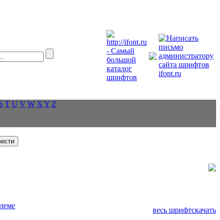
S
T
U
V
W
X
Y
Z
леме
весь шрифт
скачать