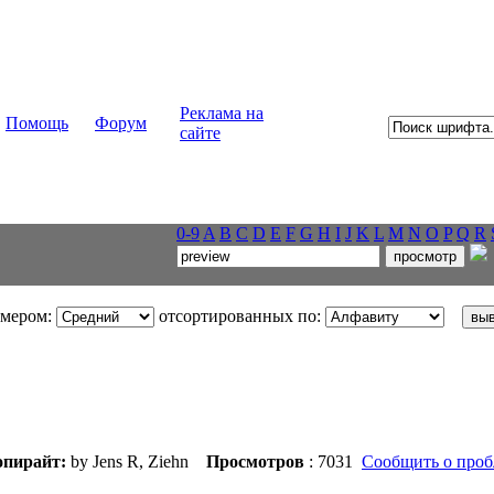
Реклама на
Помощь
Форум
сайте
0-9
A
B
C
D
E
F
G
H
I
J
K
L
M
N
O
P
Q
R
змером:
отсортированных по:
пирайт:
by Jens R, Ziehn
Просмотров
: 7031
Сообщить о проб