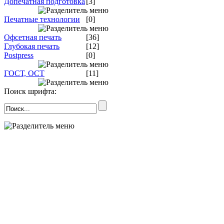
Допечатная подготовка
[3]
Печатные технологии
[0]
Офсетная печать
[36]
Глубокая печать
[12]
Postpress
[0]
ГОСТ, ОСТ
[11]
Поиск шрифта: