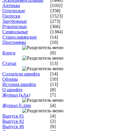
Эскпериментальные
[1440]
Антиква
[1102]
Готические
[358]
Гротески
[1523]
Зарубежные
[273]
Рукописные
[366]
Символьные
[1384]
Старославянские
[14]
Программы
[10]
Книги
[0]
Статьи
[13]
Создатели шрифта
[14]
Обзоры
[10]
История шрифта
[13]
О шрифте
[8]
Журнал [кАк)
[7]
Журнал E-zine
[4]
Выпуск #1
[4]
Выпуск #2
[2]
Выпуск #6
[0]