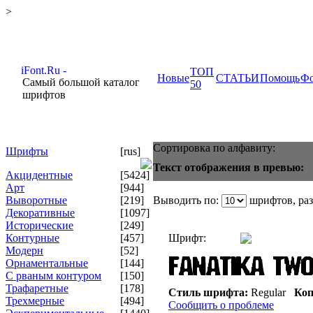
>
ТОП
Новые
СТАТЬИ
Помощь
Ф
Самый большой каталог
50
шрифтов
Сортировка по алфавиту:
Шрифты
[rus]
Текст отображения в превью:
Акцидентные
[5424]
Арт
[944]
Выворотные
[219]
Выводить по:
шрифтов, ра
Декоративные
[1097]
Исторические
[249]
Контурные
[457]
Шрифт:
Модерн
[52]
Орнаментальные
[144]
С рваным контуром
[150]
Трафаретные
[178]
Стиль шрифта:
Regular
Коп
Трехмерные
[494]
Сообщить о проблеме