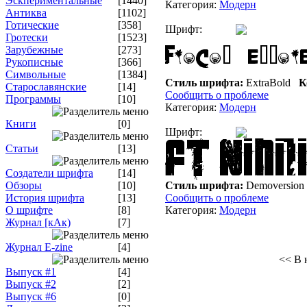
Эскпериментальные
[1440]
Категория:
Модерн
Антиква
[1102]
Готические
[358]
Шрифт:
Гротески
[1523]
Зарубежные
[273]
Рукописные
[366]
Символьные
[1384]
Стиль шрифта:
ExtraBold
К
Старославянские
[14]
Сообщить о проблеме
Программы
[10]
Категория:
Модерн
Книги
[0]
Шрифт:
Статьи
[13]
Создатели шрифта
[14]
Обзоры
[10]
Стиль шрифта:
Demoversion
История шрифта
[13]
Сообщить о проблеме
О шрифте
[8]
Категория:
Модерн
Журнал [кАк)
[7]
Журнал E-zine
[4]
<< В 
Выпуск #1
[4]
Выпуск #2
[2]
Выпуск #6
[0]