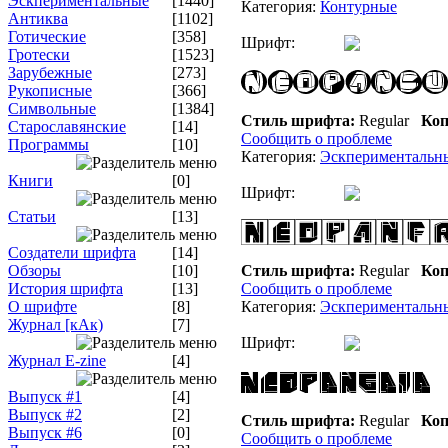
Эскпериментальные
[1440]
Категория:
Контурные
Антиква
[1102]
Готические
[358]
Шрифт:
Гротески
[1523]
Зарубежные
[273]
Рукописные
[366]
Символьные
[1384]
Стиль шрифта:
Regular
Коп
Старославянские
[14]
Сообщить о проблеме
Программы
[10]
Категория:
Эскпериментальн
Книги
[0]
Шрифт:
Статьи
[13]
Создатели шрифта
[14]
Обзоры
[10]
Стиль шрифта:
Regular
Коп
История шрифта
[13]
Сообщить о проблеме
О шрифте
[8]
Категория:
Эскпериментальн
Журнал [кАк)
[7]
Шрифт:
Журнал E-zine
[4]
Выпуск #1
[4]
Выпуск #2
[2]
Стиль шрифта:
Regular
Коп
Выпуск #6
[0]
Сообщить о проблеме