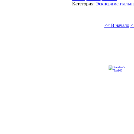
Категория:
Эскпериментальн
<< В начало
<