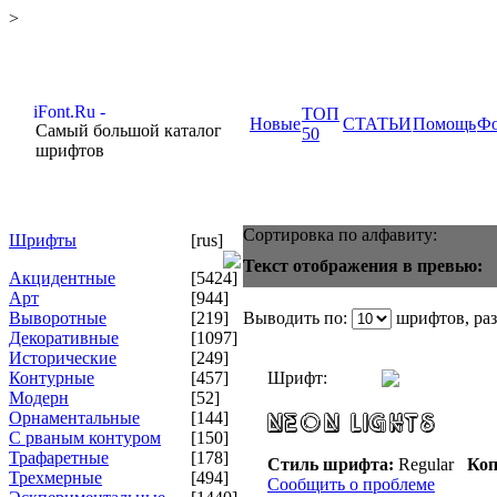
>
ТОП
Новые
СТАТЬИ
Помощь
Ф
Самый большой каталог
50
шрифтов
Сортировка по алфавиту:
Шрифты
[rus]
Текст отображения в превью:
Акцидентные
[5424]
Арт
[944]
Выворотные
[219]
Выводить по:
шрифтов, ра
Декоративные
[1097]
Исторические
[249]
Контурные
[457]
Шрифт:
Модерн
[52]
Орнаментальные
[144]
С рваным контуром
[150]
Трафаретные
[178]
Стиль шрифта:
Regular
Коп
Трехмерные
[494]
Сообщить о проблеме