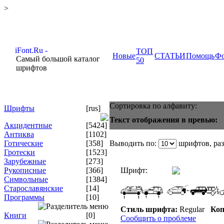
>
ТОП
Новые
СТАТЬИ
Помощь
Ф
Самый большой каталог
50
шрифтов
Сортировка по алфавиту:
Шрифты
[rus]
Текст отображения в превью:
Акцидентные
[5424]
Антиква
[1102]
Готические
[358]
Выводить по:
шрифтов, ра
Гротески
[1523]
Зарубежные
[273]
Рукописные
[366]
Шрифт:
Символьные
[1384]
Старославянские
[14]
Программы
[10]
Стиль шрифта:
Regular
Коп
Книги
[0]
Сообщить о проблеме