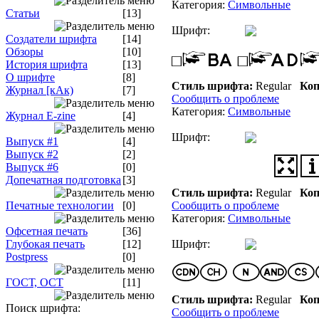
Категория:
Символьные
Статьи
[13]
Шрифт:
Создатели шрифта
[14]
Обзоры
[10]
История шрифта
[13]
О шрифте
[8]
Стиль шрифта:
Regular
Коп
Журнал [кАк)
[7]
Сообщить о проблеме
Категория:
Символьные
Журнал E-zine
[4]
Шрифт:
Выпуск #1
[4]
Выпуск #2
[2]
Выпуск #6
[0]
Допечатная подготовка
[3]
Стиль шрифта:
Regular
Коп
Печатные технологии
[0]
Сообщить о проблеме
Категория:
Символьные
Офсетная печать
[36]
Глубокая печать
[12]
Шрифт:
Postpress
[0]
ГОСТ, ОСТ
[11]
Стиль шрифта:
Regular
Коп
Поиск шрифта:
Сообщить о проблеме