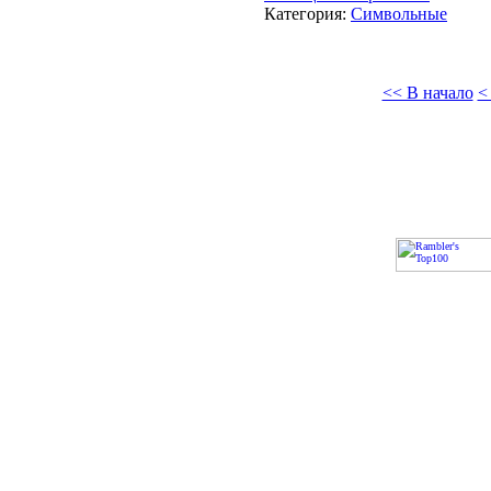
Категория:
Символьные
<< В начало
<