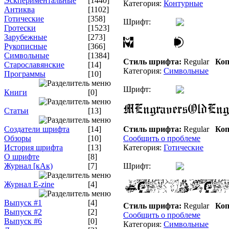
Эскпериментальные
[1440]
Категория:
Контурные
Антиква
[1102]
Готические
[358]
Шрифт:
Гротески
[1523]
Зарубежные
[273]
Рукописные
[366]
Символьные
[1384]
Стиль шрифта:
Regular
Коп
Старославянские
[14]
Категория:
Символьные
Программы
[10]
Шрифт:
Книги
[0]
Статьи
[13]
Создатели шрифта
[14]
Стиль шрифта:
Regular
Коп
Обзоры
[10]
Сообщить о проблеме
История шрифта
[13]
Категория:
Готические
О шрифте
[8]
Журнал [кАк)
[7]
Шрифт:
Журнал E-zine
[4]
Выпуск #1
[4]
Стиль шрифта:
Regular
Коп
Выпуск #2
[2]
Сообщить о проблеме
Выпуск #6
[0]
Категория:
Символьные