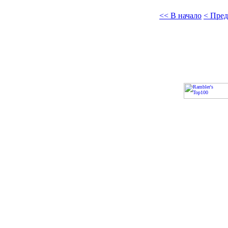
<< В начало
< Пре