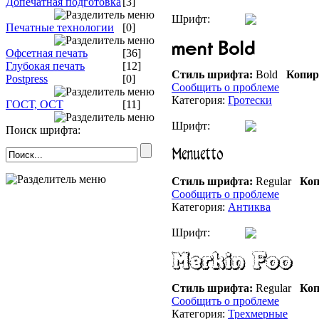
Допечатная подготовка
[3]
Шрифт:
Печатные технологии
[0]
Офсетная печать
[36]
Глубокая печать
[12]
Стиль шрифта:
Bold
Копир
Postpress
[0]
Сообщить о проблеме
Категория:
Гротески
ГОСТ, ОСТ
[11]
Шрифт:
Поиск шрифта:
Стиль шрифта:
Regular
Коп
Сообщить о проблеме
Категория:
Антиква
Шрифт:
Стиль шрифта:
Regular
Коп
Сообщить о проблеме
Категория:
Трехмерные