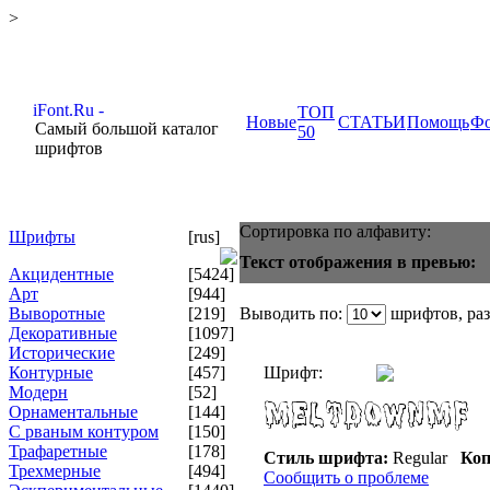
>
ТОП
Новые
СТАТЬИ
Помощь
Ф
Самый большой каталог
50
шрифтов
Сортировка по алфавиту:
Шрифты
[rus]
Текст отображения в превью:
Акцидентные
[5424]
Арт
[944]
Выворотные
[219]
Выводить по:
шрифтов, ра
Декоративные
[1097]
Исторические
[249]
Контурные
[457]
Шрифт:
Модерн
[52]
Орнаментальные
[144]
С рваным контуром
[150]
Трафаретные
[178]
Стиль шрифта:
Regular
Коп
Трехмерные
[494]
Сообщить о проблеме