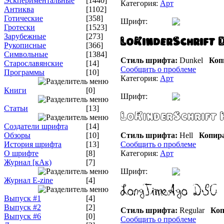
Эскпериментальные
[1440]
Категория:
Арт
Антиква
[1102]
Готические
[358]
Шрифт:
Гротески
[1523]
Зарубежные
[273]
Рукописные
[366]
Символьные
[1384]
Стиль шрифта:
Dunkel
Коп
Старославянские
[14]
Сообщить о проблеме
Программы
[10]
Категория:
Арт
Книги
[0]
Шрифт:
Статьи
[13]
Создатели шрифта
[14]
Обзоры
[10]
Стиль шрифта:
Hell
Копира
История шрифта
[13]
Сообщить о проблеме
О шрифте
[8]
Категория:
Арт
Журнал [кАк)
[7]
Шрифт:
Журнал E-zine
[4]
Выпуск #1
[4]
Выпуск #2
[2]
Стиль шрифта:
Regular
Коп
Выпуск #6
[0]
Сообщить о проблеме