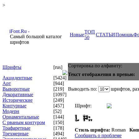
>
ТОП
Новые
СТАТЬИ
Помощь
Ф
Самый большой каталог
50
шрифтов
Сортировка по алфавиту:
Шрифты
[rus]
Текст отображения в превью:
Акцидентные
[5424]
Арт
[944]
Выворотные
[219]
Выводить по:
шрифтов, ра
Декоративные
[1097]
Исторические
[249]
Контурные
[457]
Шрифт:
Модерн
[52]
Орнаментальные
[144]
С рваным контуром
[150]
Трафаретные
[178]
Стиль шрифта:
Roman
Коп
Трехмерные
[494]
Сообщить о проблеме