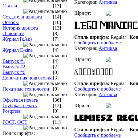
Категория:
Антиква
Статьи
[13]
Шрифт:
Создатели шрифта
[14]
Обзоры
[10]
История шрифта
[13]
О шрифте
[8]
Стиль шрифта:
Regular
Коп
Журнал [кАк)
[7]
Сообщить о проблеме
Категория:
Антиква
Журнал E-zine
[4]
Шрифт:
Выпуск #1
[4]
Выпуск #2
[2]
Выпуск #6
[0]
Допечатная подготовка
[3]
Стиль шрифта:
Regular
Коп
Печатные технологии
[0]
Сообщить о проблеме
Категория:
Антиква
Офсетная печать
[36]
Глубокая печать
[12]
Шрифт:
Postpress
[0]
ГОСТ, ОСТ
[11]
Стиль шрифта:
Regular
Коп
Поиск шрифта:
Сообщить о проблеме