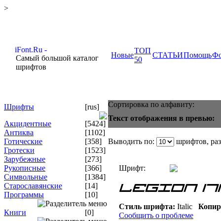
>
ТОП
Новые
СТАТЬИ
Помощь
Ф
Самый большой каталог
50
шрифтов
Сортировка по алфавиту:
Шрифты
[rus]
Текст отображения в превью:
Акцидентные
[5424]
Антиква
[1102]
Готические
[358]
Выводить по:
шрифтов, ра
Гротески
[1523]
Зарубежные
[273]
Рукописные
[366]
Шрифт:
Символьные
[1384]
Старославянские
[14]
Программы
[10]
Стиль шрифта:
Italic
Копир
Книги
[0]
Сообщить о проблеме