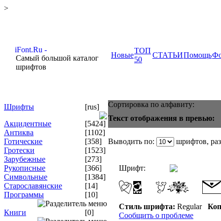
>
ТОП
Новые
СТАТЬИ
Помощь
Ф
Самый большой каталог
50
шрифтов
Сортировка по алфавиту:
Шрифты
[rus]
Текст отображения в превью:
Акцидентные
[5424]
Антиква
[1102]
Готические
[358]
Выводить по:
шрифтов, ра
Гротески
[1523]
Зарубежные
[273]
Рукописные
[366]
Шрифт:
Символьные
[1384]
Старославянские
[14]
Программы
[10]
Стиль шрифта:
Regular
Коп
Книги
[0]
Сообщить о проблеме