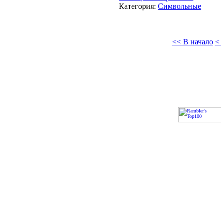
Категория:
Символьные
<< В начало
<