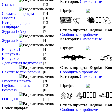
Категория:
Символьные
Статьи
[13]
Шрифт:
Создатели шрифта
[14]
Обзоры
[10]
История шрифта
[13]
О шрифте
[8]
Стиль шрифта:
Regular
Коп
Журнал [кАк)
[7]
Сообщить о проблеме
Категория:
Символьные
Журнал E-zine
[4]
Шрифт:
Выпуск #1
[4]
Выпуск #2
[2]
Выпуск #6
[0]
Допечатная подготовка
[3]
Стиль шрифта:
Regular
Коп
Печатные технологии
[0]
Сообщить о проблеме
Категория:
Символьные
Офсетная печать
[36]
Глубокая печать
[12]
Шрифт:
Postpress
[0]
ГОСТ, ОСТ
[11]
Стиль шрифта:
Regular
Коп
Поиск шрифта:
Сообщить о проблеме