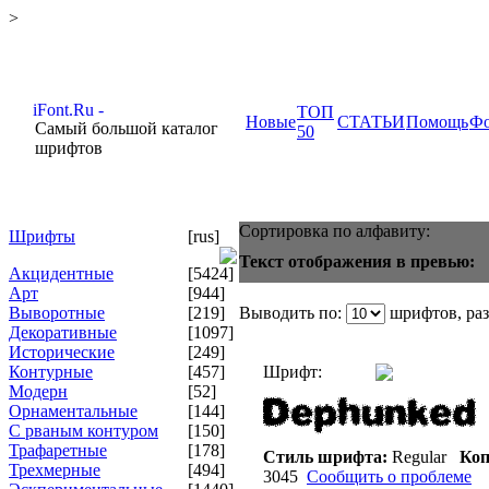
>
ТОП
Новые
СТАТЬИ
Помощь
Ф
Самый большой каталог
50
шрифтов
Сортировка по алфавиту:
Шрифты
[rus]
Текст отображения в превью:
Акцидентные
[5424]
Арт
[944]
Выворотные
[219]
Выводить по:
шрифтов, ра
Декоративные
[1097]
Исторические
[249]
Контурные
[457]
Шрифт:
Модерн
[52]
Орнаментальные
[144]
С рваным контуром
[150]
Трафаретные
[178]
Стиль шрифта:
Regular
Коп
Трехмерные
[494]
3045
Сообщить о проблеме