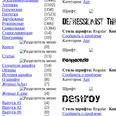
Эскпериментальные
[1440]
Категория:
Арт
Антиква
[1102]
Готические
[358]
Шрифт:
Гротески
[1523]
Зарубежные
[273]
Рукописные
[366]
Символьные
[1384]
Стиль шрифта:
Regular
Коп
Старославянские
[14]
Сообщить о проблеме
Программы
[10]
Категория:
Арт
Книги
[0]
Шрифт:
Статьи
[13]
Создатели шрифта
[14]
Обзоры
[10]
Стиль шрифта:
Regular
Коп
История шрифта
[13]
Сообщить о проблеме
О шрифте
[8]
Категория:
Арт
Журнал [кАк)
[7]
Шрифт:
Журнал E-zine
[4]
Выпуск #1
[4]
Выпуск #2
[2]
Стиль шрифта:
Regular
Коп
Выпуск #6
[0]
Сообщить о проблеме