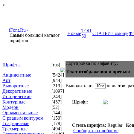
>
ТОП
Новые
СТАТЬИ
Помощь
Ф
Самый большой каталог
50
шрифтов
Сортировка по алфавиту:
Шрифты
[rus]
Текст отображения в превью:
Акцидентные
[5424]
Арт
[944]
Выворотные
[219]
Выводить по:
шрифтов, ра
Декоративные
[1097]
Исторические
[249]
Контурные
[457]
Шрифт:
Модерн
[52]
Орнаментальные
[144]
С рваным контуром
[150]
Трафаретные
[178]
Стиль шрифта:
Regular
Коп
Трехмерные
[494]
Сообщить о проблеме