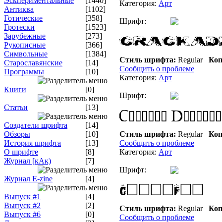
Эскпериментальные
[1440]
Категория:
Арт
Антиква
[1102]
Готические
[358]
Шрифт:
Гротески
[1523]
Зарубежные
[273]
Рукописные
[366]
Символьные
[1384]
Стиль шрифта:
Regular
Коп
Старославянские
[14]
Сообщить о проблеме
Программы
[10]
Категория:
Арт
Книги
[0]
Шрифт:
Статьи
[13]
Создатели шрифта
[14]
Обзоры
[10]
Стиль шрифта:
Regular
Коп
История шрифта
[13]
Сообщить о проблеме
О шрифте
[8]
Категория:
Арт
Журнал [кАк)
[7]
Шрифт:
Журнал E-zine
[4]
Выпуск #1
[4]
Выпуск #2
[2]
Стиль шрифта:
Regular
Коп
Выпуск #6
[0]
Сообщить о проблеме