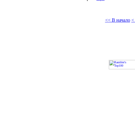
<< В начало
<