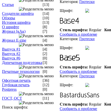
Категория:
Гротески
Статьи
[13]
Шрифт:
Создатели шрифта
[14]
Обзоры
[10]
История шрифта
[13]
О шрифте
[8]
Стиль шрифта:
Regular
Коп
Журнал [кАк)
[7]
Сообщить о проблеме
Категория:
Гротески
Журнал E-zine
[4]
Шрифт:
Выпуск #1
[4]
Выпуск #2
[2]
Выпуск #6
[0]
Допечатная подготовка
[3]
Стиль шрифта:
Regular
Коп
Печатные технологии
[0]
Сообщить о проблеме
Категория:
Гротески
Офсетная печать
[36]
Глубокая печать
[12]
Шрифт:
Postpress
[0]
ГОСТ, ОСТ
[11]
Стиль шрифта:
Regular
Коп
Поиск шрифта:
Сообщить о проблеме