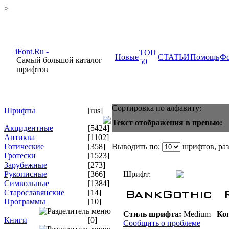
>
ТОП
Новые
СТАТЬИ
Помощь
Ф
Самый большой каталог
50
шрифтов
Сортировка по алфавиту:
Шрифты
[rus]
Текст отображения в превью:
Акцидентные
[5424]
Антиква
[1102]
Готические
[358]
Выводить по:
шрифтов, ра
Гротески
[1523]
Зарубежные
[273]
Рукописные
[366]
Шрифт:
Символьные
[1384]
Старославянские
[14]
Программы
[10]
Стиль шрифта:
Medium
Коп
Книги
[0]
Сообщить о проблеме