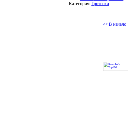
Категория:
Гротески
<< В начало