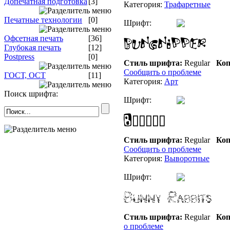
Допечатная подготовка
[3]
Категория:
Трафаретные
Печатные технологии
[0]
Шрифт:
Офсетная печать
[36]
Глубокая печать
[12]
Postpress
[0]
Стиль шрифта:
Regular
Коп
Сообщить о проблеме
ГОСТ, ОСТ
[11]
Категория:
Арт
Поиск шрифта:
Шрифт:
Стиль шрифта:
Regular
Коп
Сообщить о проблеме
Категория:
Выворотные
Шрифт:
Стиль шрифта:
Regular
Коп
о проблеме