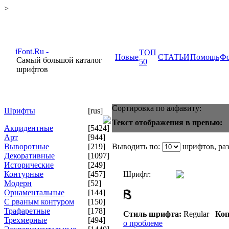
>
ТОП
Новые
СТАТЬИ
Помощь
Ф
Самый большой каталог
50
шрифтов
Сортировка по алфавиту:
Шрифты
[rus]
Текст отображения в превью:
Акцидентные
[5424]
Арт
[944]
Выворотные
[219]
Выводить по:
шрифтов, ра
Декоративные
[1097]
Исторические
[249]
Контурные
[457]
Шрифт:
Модерн
[52]
Орнаментальные
[144]
С рваным контуром
[150]
Трафаретные
[178]
Стиль шрифта:
Regular
Коп
Трехмерные
[494]
о проблеме