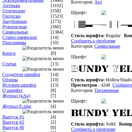
Эскпериментальные
[1440]
Категория:
Арт
Антиква
[1102]
Готические
[358]
Шрифт:
Гротески
[1523]
Зарубежные
[273]
Рукописные
[366]
Символьные
[1384]
Стиль шрифта:
Regular
Коп
Старославянские
[14]
Сообщить о проблеме
Программы
[10]
Категория:
Символьные
Книги
[0]
Шрифт:
Статьи
[13]
Создатели шрифта
[14]
Обзоры
[10]
Стиль шрифта:
HollowShad
История шрифта
[13]
Просмотров
: 4248
Сообщить
О шрифте
[8]
Категория:
Трехмерные
Журнал [кАк)
[7]
Шрифт:
Журнал E-zine
[4]
Выпуск #1
[4]
Выпуск #2
[2]
Стиль шрифта:
Solid
Копир
Выпуск #6
[0]
Сообщить о проблеме