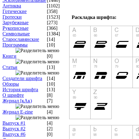
Эскпериментальные
[1440]
Антиква
[1102]
Готические
[358]
Гротески
[1523]
Раскладка шрифта:
Зарубежные
[273]
Рукописные
[366]
Символьные
[1384]
Старославянские
[14]
Программы
[10]
Книги
[0]
Статьи
[13]
Создатели шрифта
[14]
Обзоры
[10]
История шрифта
[13]
О шрифте
[8]
Журнал [кАк)
[7]
Журнал E-zine
[4]
Выпуск #1
[4]
Выпуск #2
[2]
Выпуск #6
[0]