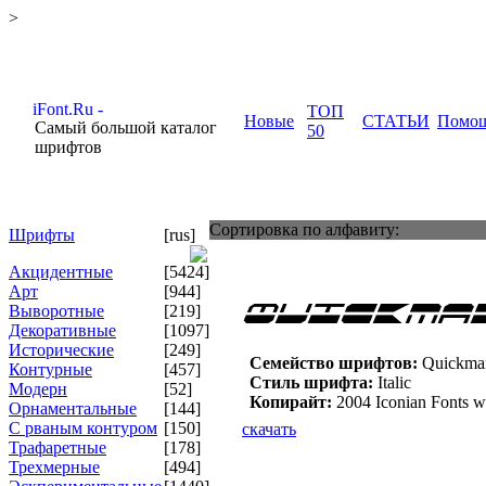
>
ТОП
Новые
СТАТЬИ
Помо
Самый большой каталог
50
шрифтов
Сортировка по алфавиту:
Шрифты
[rus]
Акцидентные
[5424]
Арт
[944]
Выворотные
[219]
Декоративные
[1097]
Исторические
[249]
Семейство шрифтов:
Quickmark
Контурные
[457]
Стиль шрифта:
Italic
Модерн
[52]
Копирайт:
2004 Iconian Fonts 
Орнаментальные
[144]
С рваным контуром
[150]
скачать
Трафаретные
[178]
Трехмерные
[494]