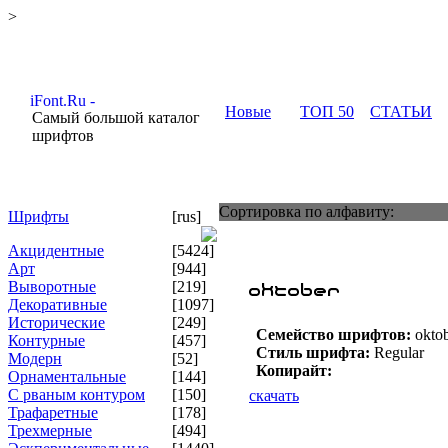
>
Новые
ТОП 50
СТАТЬИ
Самый большой каталог
шрифтов
Сортировка по алфавиту:
Шрифты
[rus]
Акцидентные
[5424]
Арт
[944]
Выворотные
[219]
Декоративные
[1097]
Исторические
[249]
Семейство шрифтов:
okto
Контурные
[457]
Стиль шрифта:
Regular
Модерн
[52]
Копирайт:
Орнаментальные
[144]
С рваным контуром
[150]
скачать
Трафаретные
[178]
Трехмерные
[494]