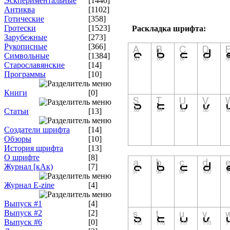
Эскпериментальные
[1440]
Антиква
[1102]
Готические
[358]
Гротески
[1523]
Раскладка шрифта:
Зарубежные
[273]
Рукописные
[366]
Символьные
[1384]
Старославянские
[14]
Программы
[10]
Книги
[0]
Статьи
[13]
Создатели шрифта
[14]
Обзоры
[10]
История шрифта
[13]
О шрифте
[8]
Журнал [кАк)
[7]
Журнал E-zine
[4]
Выпуск #1
[4]
Выпуск #2
[2]
Выпуск #6
[0]