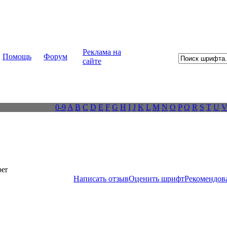
Реклама на
Помощь
Форум
сайте
0-9
A
B
C
D
E
F
G
H
I
J
K
L
M
N
O
P
Q
R
S
T
U
ber
Написать отзыв
Оценить шрифт
Рекомендов