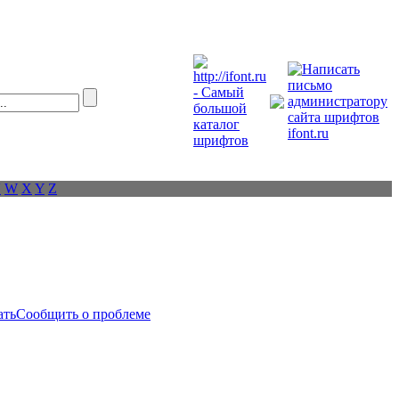
V
W
X
Y
Z
ать
Сообщить о проблеме