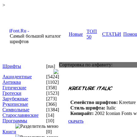
>
ТОП
Новые
СТАТЬИ
Помо
Самый большой каталог
50
шрифтов
Сортировка по алфавиту:
Шрифты
[rus]
Акцидентные
[5424]
Антиква
[1102]
Готические
[358]
Гротески
[1523]
Зарубежные
[273]
Семейство шрифтов:
Kreeture I
Рукописные
[366]
Стиль шрифта:
Italic
Символьные
[1384]
Копирайт:
2002 Iconian Fonts 
Старославянские
[14]
Программы
[10]
скачать
Книги
[0]