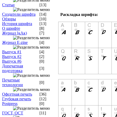
Статьи
[13]
Создатели шрифта
[14]
Раскладка шрифта:
Обзоры
[10]
История шрифта
[13]
О шрифте
[8]
Журнал [кАк)
[7]
Журнал E-zine
[4]
Выпуск #1
[4]
Выпуск #2
[2]
Выпуск #6
[0]
Допечатная
[3]
подготовка
Печатные
[0]
технологии
Офсетная печать
[36]
Глубокая печать
[12]
Postpress
[0]
ГОСТ, ОСТ
[11]