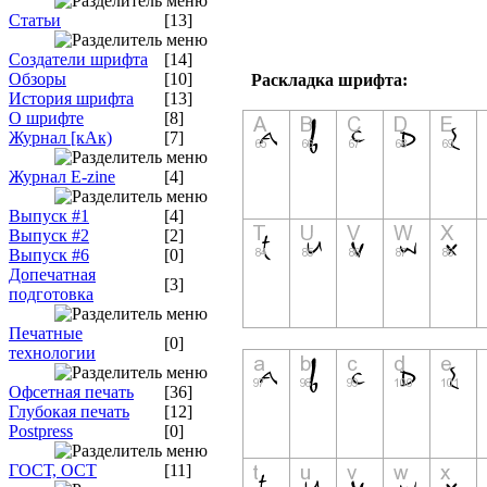
Статьи
[13]
Создатели шрифта
[14]
Обзоры
[10]
Раскладка шрифта:
История шрифта
[13]
О шрифте
[8]
Журнал [кАк)
[7]
Журнал E-zine
[4]
Выпуск #1
[4]
Выпуск #2
[2]
Выпуск #6
[0]
Допечатная
[3]
подготовка
Печатные
[0]
технологии
Офсетная печать
[36]
Глубокая печать
[12]
Postpress
[0]
ГОСТ, ОСТ
[11]