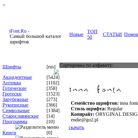
>
ТОП
Новые
СТАТЬИ
Помо
Самый большой каталог
50
шрифтов
Сортировка по алфавиту:
Шрифты
[rus]
Акцидентные
[5424]
Антиква
[1102]
Готические
[358]
Гротески
[1523]
Зарубежные
[273]
Семейство шрифтов:
inna font
Рукописные
[366]
Стиль шрифта:
Regular
Символьные
[1384]
Копирайт:
ORYGINAL DESIGN 
Старославянские
[14]
endie@go2.pl
Программы
[10]
скачать
Книги
[0]