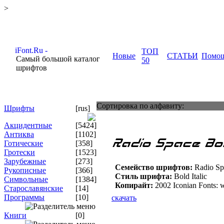
>
ТОП
Новые
СТАТЬИ
Помо
Самый большой каталог
50
шрифтов
Сортировка по алфавиту:
Шрифты
[rus]
Акцидентные
[5424]
Антиква
[1102]
Готические
[358]
Гротески
[1523]
Зарубежные
[273]
Семейство шрифтов:
Radio Spa
Рукописные
[366]
Стиль шрифта:
Bold Italic
Символьные
[1384]
Копирайт:
2002 Iconian Fonts:
Старославянские
[14]
Программы
[10]
скачать
Книги
[0]