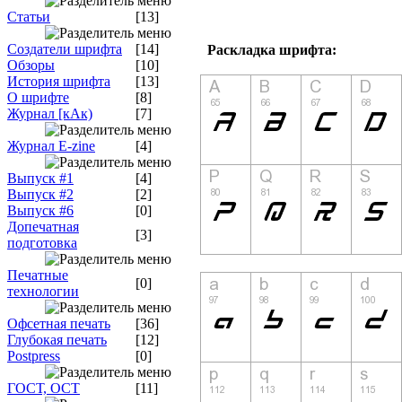
Статьи
[13]
Создатели шрифта
[14]
Раскладка шрифта:
Обзоры
[10]
История шрифта
[13]
О шрифте
[8]
Журнал [кАк)
[7]
Журнал E-zine
[4]
Выпуск #1
[4]
Выпуск #2
[2]
Выпуск #6
[0]
Допечатная
[3]
подготовка
Печатные
[0]
технологии
Офсетная печать
[36]
Глубокая печать
[12]
Postpress
[0]
ГОСТ, ОСТ
[11]