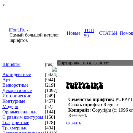
>
ТОП
Новые
СТАТЬИ
Помо
Самый большой каталог
50
шрифтов
Сортировка по алфавиту:
Шрифты
[rus]
Акцидентные
[5424]
Арт
[944]
Выворотные
[219]
Декоративные
[1097]
Исторические
[249]
Семейство шрифтов:
PUPPYL
Контурные
[457]
Стиль шрифта:
Regular
Модерн
[52]
Копирайт:
Copyright (c) 1996 en
Орнаментальные
[144]
Reserved.
С рваным контуром
[150]
Трафаретные
[178]
скачать
Трехмерные
[494]