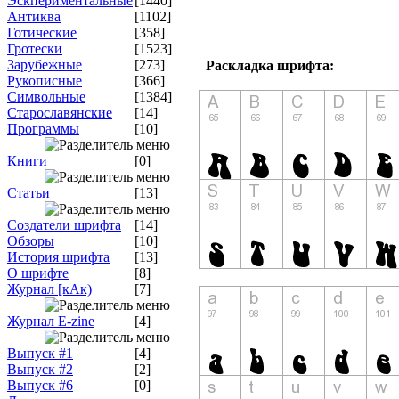
Эскпериментальные
[1440]
Антиква
[1102]
Готические
[358]
Гротески
[1523]
Зарубежные
[273]
Раскладка шрифта:
Рукописные
[366]
Символьные
[1384]
Старославянские
[14]
Программы
[10]
Книги
[0]
Статьи
[13]
Создатели шрифта
[14]
Обзоры
[10]
История шрифта
[13]
О шрифте
[8]
Журнал [кАк)
[7]
Журнал E-zine
[4]
Выпуск #1
[4]
Выпуск #2
[2]
Выпуск #6
[0]