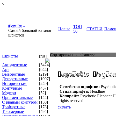
>
ТОП
Новые
СТАТЬИ
Помо
Самый большой каталог
50
шрифтов
Сортировка по алфавиту:
Шрифты
[rus]
Акцидентные
[5424]
Арт
[944]
Выворотные
[219]
Декоративные
[1097]
Исторические
[249]
Семейство шрифтов:
Psychotic
Контурные
[457]
Стиль шрифта:
Headline
Модерн
[52]
Копирайт:
Psychotic Elephant H
Орнаментальные
[144]
rights reserved.
С рваным контуром
[150]
Трафаретные
[178]
скачать
Трехмерные
[494]