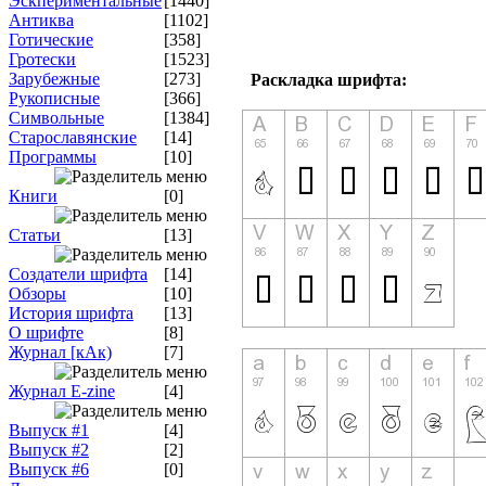
Эскпериментальные
[1440]
Антиква
[1102]
Готические
[358]
Гротески
[1523]
Зарубежные
[273]
Раскладка шрифта:
Рукописные
[366]
Символьные
[1384]
Старославянские
[14]
Программы
[10]
Книги
[0]
Статьи
[13]
Создатели шрифта
[14]
Обзоры
[10]
История шрифта
[13]
О шрифте
[8]
Журнал [кАк)
[7]
Журнал E-zine
[4]
Выпуск #1
[4]
Выпуск #2
[2]
Выпуск #6
[0]