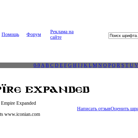
Реклама на
Помощь
Форум
сайте
0-9
A
B
C
D
E
F
G
H
I
J
K
L
M
N
O
P
Q
R
S
T
U
 Empire Expanded
Написать отзыв
Оценить шр
ts www.iconian.com