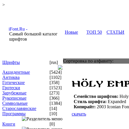
>
Новые
ТОП 50
СТАТЬИ
Самый большой каталог
шрифтов
Сортировка по алфавиту:
Шрифты
[rus]
Акцидентные
[5424]
Антиква
[1102]
Готические
[358]
Гротески
[1523]
Зарубежные
[273]
Семейство шрифтов:
Holy
Рукописные
[366]
Стиль шрифта:
Expanded
Символьные
[1384]
Копирайт:
2003 Iconian Fon
Старославянские
[14]
Программы
[10]
скачать
Книги
[0]