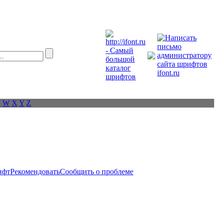
V
W
X
Y
Z
ифт
Рекомендовать
Сообщить о проблеме