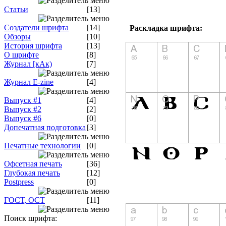
Статьи
[13]
Создатели шрифта
[14]
Раскладка шрифта:
Обзоры
[10]
История шрифта
[13]
О шрифте
[8]
Журнал [кАк)
[7]
Журнал E-zine
[4]
Выпуск #1
[4]
Выпуск #2
[2]
Выпуск #6
[0]
Допечатная подготовка
[3]
Печатные технологии
[0]
Офсетная печать
[36]
Глубокая печать
[12]
Postpress
[0]
ГОСТ, ОСТ
[11]
Поиск шрифта: