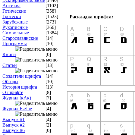
Эскпериментальные
[1440]
Антиква
[1102]
Готические
[358]
Гротески
[1523]
Раскладка шрифта:
Зарубежные
[273]
Рукописные
[366]
Символьные
[1384]
Старославянские
[14]
Программы
[10]
Книги
[0]
Статьи
[13]
Создатели шрифта
[14]
Обзоры
[10]
История шрифта
[13]
О шрифте
[8]
Журнал [кАк)
[7]
Журнал E-zine
[4]
Выпуск #1
[4]
Выпуск #2
[2]
Выпуск #6
[0]