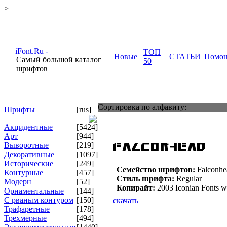
>
ТОП
Новые
СТАТЬИ
Помо
Самый большой каталог
50
шрифтов
Сортировка по алфавиту:
Шрифты
[rus]
Акцидентные
[5424]
Арт
[944]
Выворотные
[219]
Декоративные
[1097]
Исторические
[249]
Семейство шрифтов:
Falconhe
Контурные
[457]
Стиль шрифта:
Regular
Модерн
[52]
Копирайт:
2003 Iconian Fonts 
Орнаментальные
[144]
С рваным контуром
[150]
скачать
Трафаретные
[178]
Трехмерные
[494]