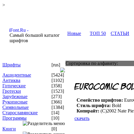
>
Новые
ТОП 50
СТАТЬИ
Самый большой каталог
шрифтов
Сортировка по алфавиту:
Шрифты
[rus]
Акцидентные
[5424]
Антиква
[1102]
Готические
[358]
Гротески
[1523]
Зарубежные
[273]
Семейство шрифтов:
Euro
Рукописные
[366]
Стиль шрифта:
Bold
Символьные
[1384]
Копирайт:
(C)2002 Nate Pi
Старославянские
[14]
Программы
[10]
скачать
Книги
[0]