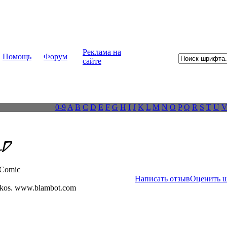
Реклама на
Помощь
Форум
сайте
0-9
A
B
C
D
E
F
G
H
I
J
K
L
M
N
O
P
Q
R
S
T
U
Comic
Написать отзыв
Оценить 
ekos. www.blambot.com