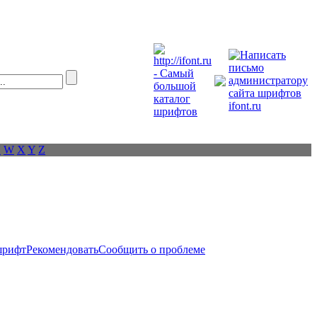
V
W
X
Y
Z
шрифт
Рекомендовать
Сообщить о проблеме