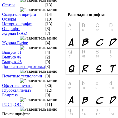
Статьи
[13]
Создатели шрифта
[14]
Раскладка шрифта:
Обзоры
[10]
История шрифта
[13]
О шрифте
[8]
Журнал [кАк)
[7]
Журнал E-zine
[4]
Выпуск #1
[4]
Выпуск #2
[2]
Выпуск #6
[0]
Допечатная подготовка
[3]
Печатные технологии
[0]
Офсетная печать
[36]
Глубокая печать
[12]
Postpress
[0]
ГОСТ, ОСТ
[11]
Поиск шрифта: