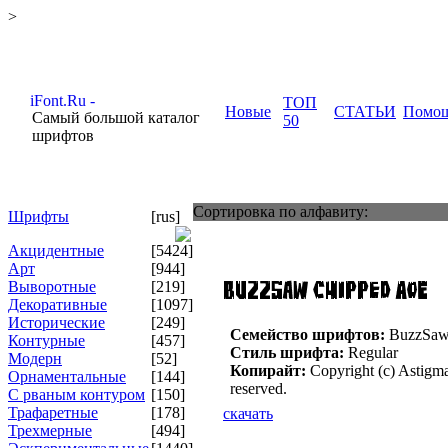
>
ТОП
Новые
СТАТЬИ
Помо
Самый большой каталог
50
шрифтов
Сортировка по алфавиту:
Шрифты
[rus]
Акцидентные
[5424]
Арт
[944]
Выворотные
[219]
Декоративные
[1097]
Исторические
[249]
Семейство шрифтов:
BuzzSaw
Контурные
[457]
Стиль шрифта:
Regular
Модерн
[52]
Копирайт:
Copyright (c) Astigma
Орнаментальные
[144]
reserved.
С рваным контуром
[150]
Трафаретные
[178]
скачать
Трехмерные
[494]