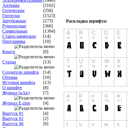
Эскпериментальные
[1440]
Антиква
[1102]
Готические
[358]
Гротески
[1523]
Зарубежные
[273]
Раскладка шрифта:
Рукописные
[366]
Символьные
[1384]
Старославянские
[14]
Программы
[10]
Книги
[0]
Статьи
[13]
Создатели шрифта
[14]
Обзоры
[10]
История шрифта
[13]
О шрифте
[8]
Журнал [кАк)
[7]
Журнал E-zine
[4]
Выпуск #1
[4]
Выпуск #2
[2]
Выпуск #6
[0]