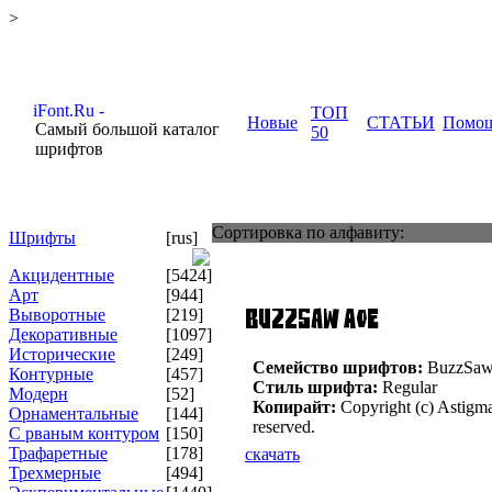
>
ТОП
Новые
СТАТЬИ
Помо
Самый большой каталог
50
шрифтов
Сортировка по алфавиту:
Шрифты
[rus]
Акцидентные
[5424]
Арт
[944]
Выворотные
[219]
Декоративные
[1097]
Исторические
[249]
Семейство шрифтов:
BuzzSa
Контурные
[457]
Стиль шрифта:
Regular
Модерн
[52]
Копирайт:
Copyright (c) Astigma
Орнаментальные
[144]
reserved.
С рваным контуром
[150]
Трафаретные
[178]
скачать
Трехмерные
[494]