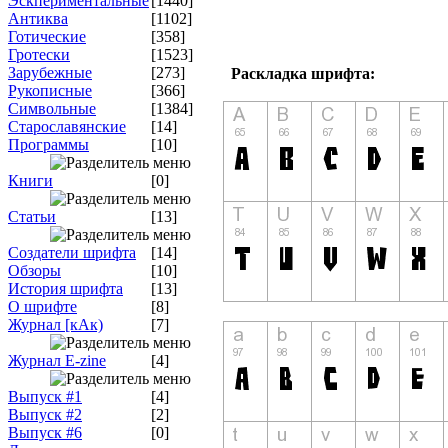
Эскпериментальные
[1440]
Антиква
[1102]
Готические
[358]
Гротески
[1523]
Зарубежные
[273]
Раскладка шрифта:
Рукописные
[366]
Символьные
[1384]
Старославянские
[14]
Программы
[10]
Книги
[0]
Статьи
[13]
Создатели шрифта
[14]
Обзоры
[10]
История шрифта
[13]
О шрифте
[8]
Журнал [кАк)
[7]
Журнал E-zine
[4]
Выпуск #1
[4]
Выпуск #2
[2]
Выпуск #6
[0]