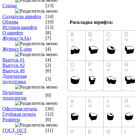
Статьи
[13]
Создатели шрифта
[14]
Обзоры
[10]
Раскладка шрифта:
История шрифта
[13]
О шрифте
[8]
Журнал [кАк)
[7]
Журнал E-zine
[4]
Выпуск #1
[4]
Выпуск #2
[2]
Выпуск #6
[0]
Допечатная
[3]
подготовка
Печатные
[0]
технологии
Офсетная печать
[36]
Глубокая печать
[12]
Postpress
[0]
ГОСТ, ОСТ
[11]