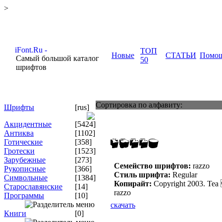
>
ТОП
Новые
СТАТЬИ
Помо
Самый большой каталог
50
шрифтов
Сортировка по алфавиту:
Шрифты
[rus]
Акцидентные
[5424]
Антиква
[1102]
Готические
[358]
Гротески
[1523]
Зарубежные
[273]
Семейство шрифтов:
razzo
Рукописные
[366]
Стиль шрифта:
Regular
Символьные
[1384]
Копирайт:
Copyright 2003. Tea
Старославянские
[14]
razzo
Программы
[10]
скачать
Книги
[0]