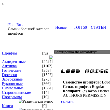
>
Новые
ТОП 50
СТАТЬИ
Самый большой каталог
шрифтов
Сортировка по алфавиту:
Шрифты
[rus]
Акцидентные
[5424]
Антиква
[1102]
Готические
[358]
Гротески
[1523]
Зарубежные
[273]
Семейство шрифтов:
Loud
Рукописные
[366]
Стиль шрифта:
Regular
Символьные
[1384]
Копирайт:
(c) Jakob Fisc
Старославянские
[14]
AUTHORS PERMISSION
Программы
[10]
скачать
Книги
[0]