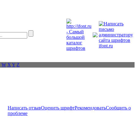
V
W
X
Y
Z
Написать отзыв
Оценить шрифт
Рекомендовать
Сообщить о
проблеме