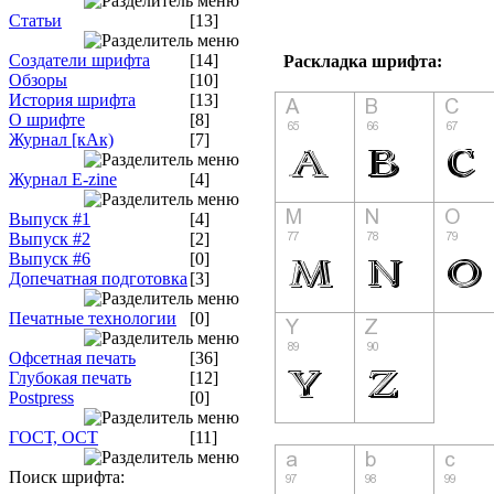
Статьи
[13]
Создатели шрифта
[14]
Раскладка шрифта:
Обзоры
[10]
История шрифта
[13]
О шрифте
[8]
Журнал [кАк)
[7]
Журнал E-zine
[4]
Выпуск #1
[4]
Выпуск #2
[2]
Выпуск #6
[0]
Допечатная подготовка
[3]
Печатные технологии
[0]
Офсетная печать
[36]
Глубокая печать
[12]
Postpress
[0]
ГОСТ, ОСТ
[11]
Поиск шрифта: