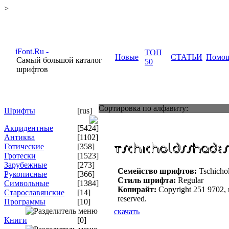
>
ТОП
Новые
СТАТЬИ
Помо
Самый большой каталог
50
шрифтов
Сортировка по алфавиту:
Шрифты
[rus]
Акцидентные
[5424]
Антиква
[1102]
Готические
[358]
Гротески
[1523]
Зарубежные
[273]
Семейство шрифтов:
Tschicho
Рукописные
[366]
Стиль шрифта:
Regular
Символьные
[1384]
Копирайт:
Copyright 251 9702, m 
Старославянские
[14]
reserved.
Программы
[10]
скачать
Книги
[0]