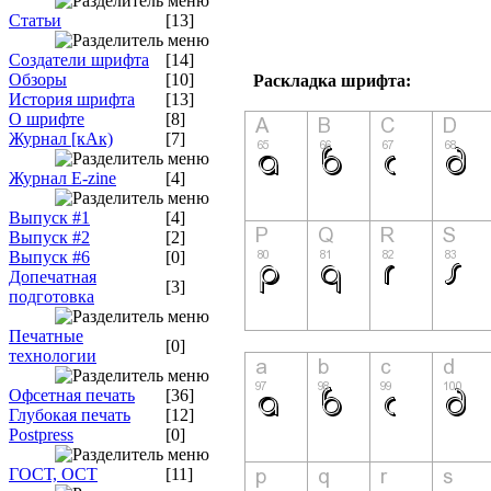
Статьи
[13]
Создатели шрифта
[14]
Обзоры
[10]
Раскладка шрифта:
История шрифта
[13]
О шрифте
[8]
Журнал [кАк)
[7]
Журнал E-zine
[4]
Выпуск #1
[4]
Выпуск #2
[2]
Выпуск #6
[0]
Допечатная
[3]
подготовка
Печатные
[0]
технологии
Офсетная печать
[36]
Глубокая печать
[12]
Postpress
[0]
ГОСТ, ОСТ
[11]