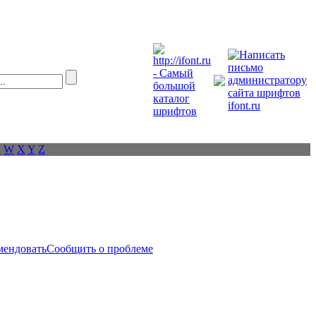
V
W
X
Y
Z
мендовать
Сообщить о проблеме