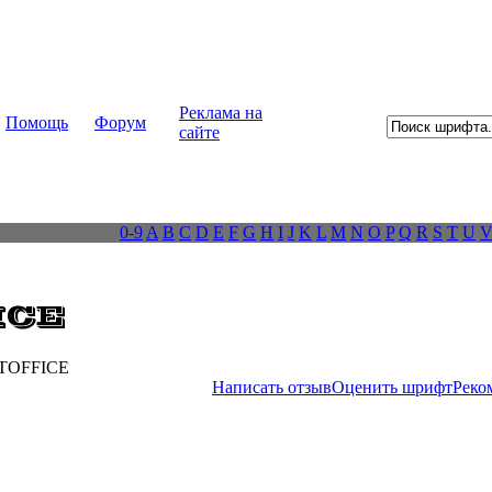
Реклама на
Помощь
Форум
сайте
0-9
A
B
C
D
E
F
G
H
I
J
K
L
M
N
O
P
Q
R
S
T
U
TOFFICE
Написать отзыв
Оценить шрифт
Реко