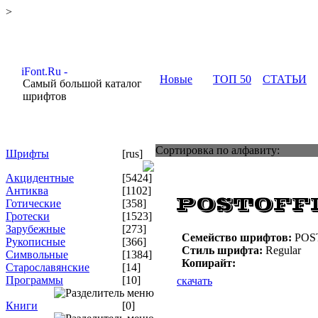
>
Новые
ТОП 50
СТАТЬИ
Самый большой каталог
шрифтов
Сортировка по алфавиту:
Шрифты
[rus]
Акцидентные
[5424]
Антиква
[1102]
Готические
[358]
Гротески
[1523]
Зарубежные
[273]
Семейство шрифтов:
POS
Рукописные
[366]
Стиль шрифта:
Regular
Символьные
[1384]
Копирайт:
Старославянские
[14]
Программы
[10]
скачать
Книги
[0]