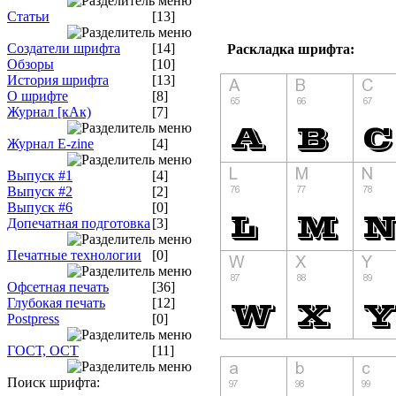
Статьи
[13]
Создатели шрифта
[14]
Раскладка шрифта:
Обзоры
[10]
История шрифта
[13]
О шрифте
[8]
Журнал [кАк)
[7]
Журнал E-zine
[4]
Выпуск #1
[4]
Выпуск #2
[2]
Выпуск #6
[0]
Допечатная подготовка
[3]
Печатные технологии
[0]
Офсетная печать
[36]
Глубокая печать
[12]
Postpress
[0]
ГОСТ, ОСТ
[11]
Поиск шрифта: