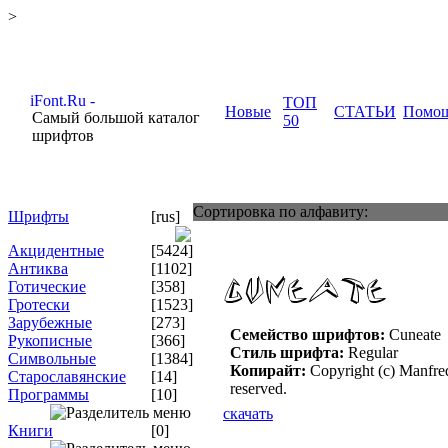
>
ТОП
Новые
СТАТЬИ
Помо
Самый большой каталог
50
шрифтов
Сортировка по алфавиту:
Шрифты
[rus]
Акцидентные
[5424]
Антиква
[1102]
Готические
[358]
Гротески
[1523]
Зарубежные
[273]
Семейство шрифтов:
Cuneate
Рукописные
[366]
Стиль шрифта:
Regular
Символьные
[1384]
Копирайт:
Copyright (c) Manfred
Старославянские
[14]
reserved.
Программы
[10]
скачать
Книги
[0]