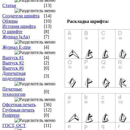
Статьи
[13]
Создатели шрифта
[14]
Обзоры
[10]
Раскладка шрифта:
История шрифта
[13]
О шрифте
[8]
Журнал [кАк)
[7]
Журнал E-zine
[4]
Выпуск #1
[4]
Выпуск #2
[2]
Выпуск #6
[0]
Допечатная
[3]
подготовка
Печатные
[0]
технологии
Офсетная печать
[36]
Глубокая печать
[12]
Postpress
[0]
ГОСТ, ОСТ
[11]