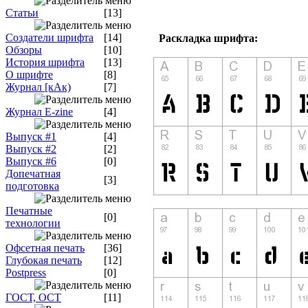
Статьи
[13]
Создатели шрифта
[14]
Раскладка шрифта:
Обзоры
[10]
История шрифта
[13]
О шрифте
[8]
Журнал [кАк)
[7]
Журнал E-zine
[4]
Выпуск #1
[4]
Выпуск #2
[2]
Выпуск #6
[0]
Допечатная
[3]
подготовка
Печатные
[0]
технологии
Офсетная печать
[36]
Глубокая печать
[12]
Postpress
[0]
ГОСТ, ОСТ
[11]