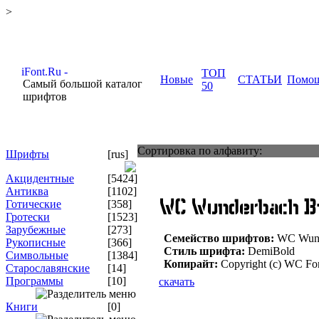
>
ТОП
Новые
СТАТЬИ
Помо
Самый большой каталог
50
шрифтов
Сортировка по алфавиту:
Шрифты
[rus]
Акцидентные
[5424]
Антиква
[1102]
Готические
[358]
Гротески
[1523]
Зарубежные
[273]
Семейство шрифтов:
WC Wund
Рукописные
[366]
Стиль шрифта:
DemiBold
Символьные
[1384]
Копирайт:
Copyright (c) WC Font
Старославянские
[14]
Программы
[10]
скачать
Книги
[0]