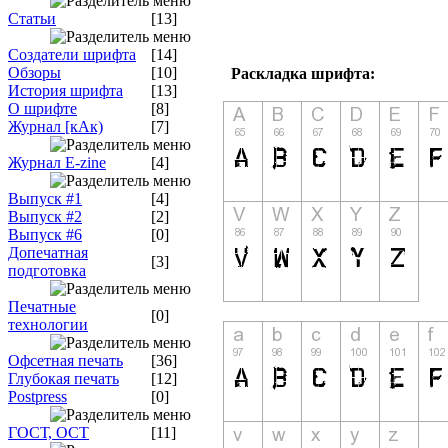
Статьи
[13]
Создатели шрифта
[14]
Обзоры
[10]
Раскладка шрифта:
История шрифта
[13]
О шрифте
[8]
Журнал [кАк)
[7]
Журнал E-zine
[4]
Выпуск #1
[4]
Выпуск #2
[2]
Выпуск #6
[0]
Допечатная
[3]
подготовка
Печатные
[0]
технологии
Офсетная печать
[36]
Глубокая печать
[12]
Postpress
[0]
ГОСТ, ОСТ
[11]