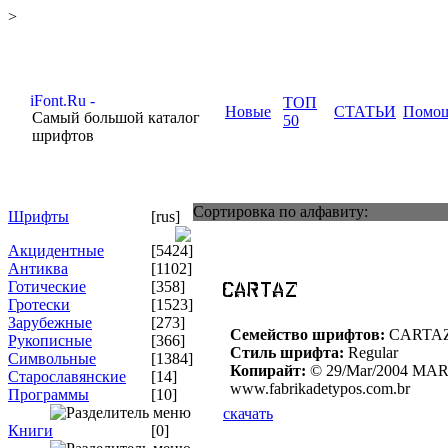
>
ТОП
Новые
СТАТЬИ
Помо
Самый большой каталог
50
шрифтов
Сортировка по алфавиту:
Шрифты
[rus]
Акцидентные
[5424]
Антиква
[1102]
Готические
[358]
Гротески
[1523]
Зарубежные
[273]
Семейство шрифтов:
CARTA
Рукописные
[366]
Стиль шрифта:
Regular
Символьные
[1384]
Копирайт:
© 29/Mar/2004 MA
Старославянские
[14]
www.fabrikadetypos.com.br
Программы
[10]
скачать
Книги
[0]