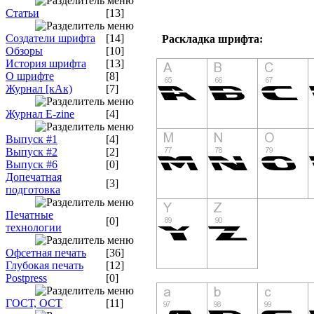
Статьи
[13]
Создатели шрифта
[14]
Раскладка шрифта:
Обзоры
[10]
История шрифта
[13]
О шрифте
[8]
Журнал [кАк)
[7]
Журнал E-zine
[4]
Выпуск #1
[4]
Выпуск #2
[2]
Выпуск #6
[0]
Допечатная
[3]
подготовка
Печатные
[0]
технологии
Офсетная печать
[36]
Глубокая печать
[12]
Postpress
[0]
ГОСТ, ОСТ
[11]