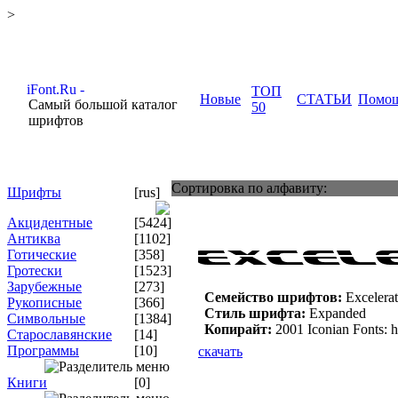
>
ТОП
Новые
СТАТЬИ
Помо
Самый большой каталог
50
шрифтов
Сортировка по алфавиту:
Шрифты
[rus]
Акцидентные
[5424]
Антиква
[1102]
Готические
[358]
Гротески
[1523]
Зарубежные
[273]
Семейство шрифтов:
Excelerat
Рукописные
[366]
Стиль шрифта:
Expanded
Символьные
[1384]
Копирайт:
2001 Iconian Fonts: 
Старославянские
[14]
Программы
[10]
скачать
Книги
[0]